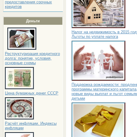
предоставления срочных
кредитов
Деньги
Налог на недвижимость в 2015 год
Льготы по уплате налога
Реструктуризация кредитного
долга: понятие, условия,
основные схемы
Поддержка рождаемости: продлен
программы материнского капитала
Цена бумажных денег СССР
новые виды выплат и льгот семья
детьми
Расчёт инфляции. Индексы
инфляции