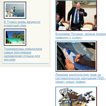
В Тунисе вновь вводится
курортный сбор
Владимир Потанин: ценные бумаги
приводят к успеху
Туроператоры определили
самые популярные
направления отдыха для
россиян
Лишение водительских прав за
систематическое нарушение ПДД 
проект новых правил