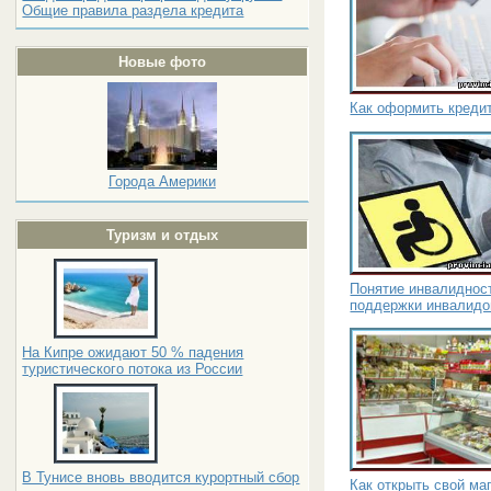
Общие правила раздела кредита
Новые фото
Как оформить кредит
Города Америки
Туризм и отдых
Понятие инвалиднос
поддержки инвалидо
На Кипре ожидают 50 % падения
туристического потока из России
В Тунисе вновь вводится курортный сбор
Как открыть свой ма