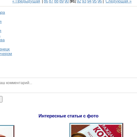
« Предыдущая
86
87
88
89
90
92
93
94
95
96
Следующая »
|
[
91
]
|
ара
я
я
а
ква
знецк
ечером
ь
Интересные статьи с фото