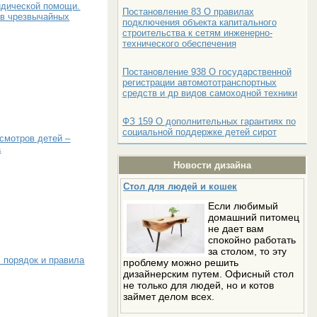
идической помощи.
Постановление 83 О правилах
в чрезвычайных
подключения объекта капитального
строительства к сетям инженерно-
технического обеспечения
Постановление 938 О государственной
регистрации автомототранспортных
средств и др видов самоходной техники
ФЗ 159 О дополнительных гарантиях по
социальной поддержке детей сирот
смотров детей –
а
Новости дизайна
Стол для людей и кошек
Если любимый
домашний питомец
не дает вам
спокойно работать
за столом, то эту
 порядок и правила
проблему можно решить
дизайнерским путем. Офисный стол
не только для людей, но и котов
займет делом всех.