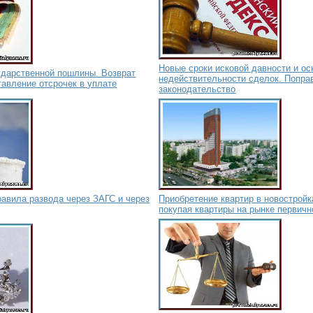
Новые сроки исковой давности и ос
ударственной пошлины. Возврат
недействительности сделок. Попра
авление отсрочек в уплате
законодательство
равила развода через ЗАГС и через
Приобретение квартир в новостройк
покупая квартиры на рынке первичн