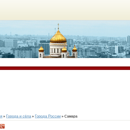
ея
Города и сёла
Города России
»
»
» Самара