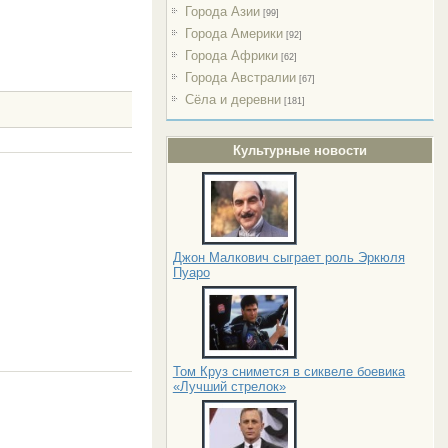
Города Азии
[99]
Города Америки
[92]
Города Африки
[62]
Города Австралии
[67]
Сёла и деревни
[181]
Культурные новости
Джон Малкович сыграет роль Эркюля
Пуаро
Том Круз снимется в сиквеле боевика
«Лучший стрелок»