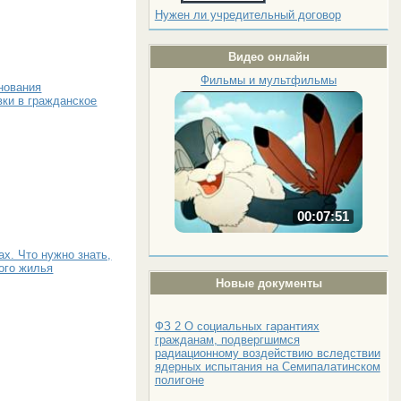
Нужен ли учредительный договор
Видео онлайн
Фильмы и мультфильмы
нования
вки в гражданское
00:07:51
ах. Что нужно знать,
ого жилья
Новые документы
ФЗ 2 О социальных гарантиях
гражданам, подвергшимся
радиационному воздействию вследствии
ядерных испытания на Семипалатинском
полигоне