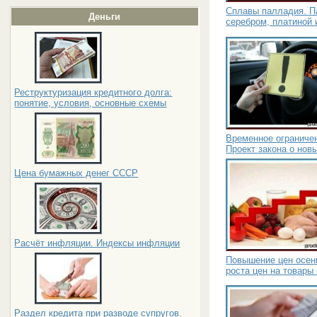
Сплавы палладия. П
Деньги
серебром, платиной 
Реструктуризация кредитного долга:
понятие, условия, основные схемы
Временное ограниче
Проект закона о нов
Цена бумажных денег СССР
Расчёт инфляции. Индексы инфляции
Повышение цен осен
роста цен на товары
Раздел кредита при разводе супругов.