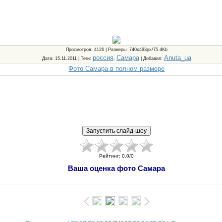
Просмотров
: 4126 |
Размеры
: 740x493px/75.4Kb
россия
Самара
Anuta_ua
Дата
: 15.11.2011 |
Теги
:
,
|
Добавил
:
Фото Самара в полном размере
Рейтинг
:
0.0
/
0
Ваша оценка фото Самара