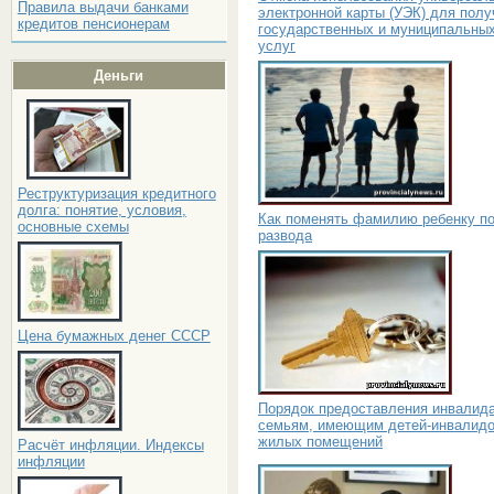
Правила выдачи банками
электронной карты (УЭК) для полу
кредитов пенсионерам
государственных и муниципальны
услуг
Деньги
Реструктуризация кредитного
долга: понятие, условия,
Как поменять фамилию ребенку п
основные схемы
развода
Цена бумажных денег СССР
Порядок предоставления инвалид
семьям, имеющим детей-инвалидо
жилых помещений
Расчёт инфляции. Индексы
инфляции