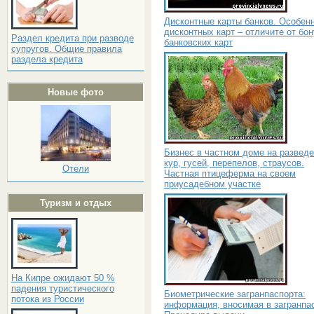
Дисконтные карты банков. Особен
дисконтных карт – отличите от бо
Раздел кредита при разводе
банковских карт
супругов. Общие правила
раздела кредита
Новые фото
Бизнес в частном доме на развед
кур, гусей, перепелов, страусов.
Отели
Частная птицеферма на своем
приусадебном участке
Туризм и отдых
На Кипре ожидают 50 %
падения туристического
Биометрические загранпаспорта:
потока из России
информация, вносимая в загранпас