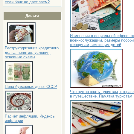
если банк не дает заем?
Деньги
Изменения в социальной сфере: о
военнослужащим, размеры пособи
женщинам, имеющим детей
Реструктуризация кредитного
долга: понятие, условия,
основные схемы
Цена бумажных денег СССР
Что нужно знать туристам, отправ
в путешествие. Памятка туристам
Расчёт инфляции. Индексы
инфляции