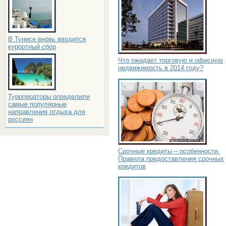
В Тунисе вновь вводится
курортный сбор
Что ожидает торговую и офисную
недвижимость в 2014 году?
Туроператоры определили
самые популярные
направления отдыха для
россиян
Срочные кредиты – особенности.
Правила предоставления срочных
кредитов