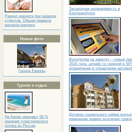
Загородная недвижимость в
Екатеринбурге
Раздел кредита при разводе
супругов. Общие правила
раздела кредита
Новые фото
Водителям на заметку – новые пр
2016 года: штраф со скидкой в 50
ограничение в управлении автомо
Города Европы
Туризм и отдых
Договор социального найма жилья
На Кипре ожидают 50 %
изменение правил вселения гражд
падения туристического
потока из России