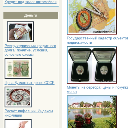
Кредит под залог автомобиля
Деньги
Государственный кадастр объекто
недвижимости
Реструктуризация кредитного
долга: понятие, условия,
основные схемы
Цена бумажных денег СССР
Монеты из серебра: цены и покупк
монет
Расчёт инфляции. Индексы
инфляции