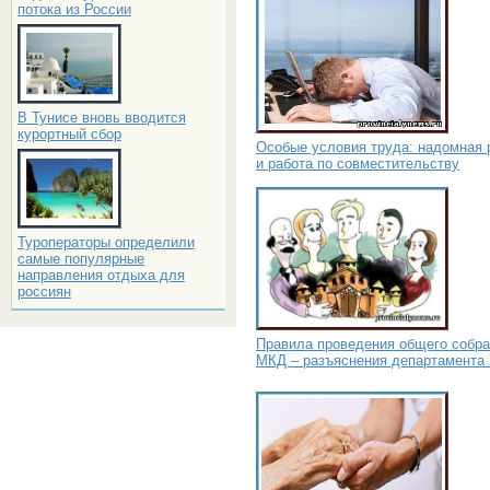
потока из России
В Тунисе вновь вводится
курортный сбор
Особые условия труда: надомная 
и работа по совместительству
Туроператоры определили
самые популярные
направления отдыха для
россиян
Правила проведения общего собр
МКД – разъяснения департамента