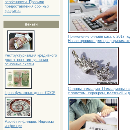
особенности. Правила
предоставления срочных
кредитов
Деньги
Применение онлайн касс с 2017 го
Новое правило для предпринимат
Реструктуризация кредитного
долга: понятие, условия,
основные схемы
Сплавы палладия. Палладиевые 
Цена бумажных денег СССР
с золотом, серебром, платиной и 
Расчёт инфляции. Индексы
инфляции