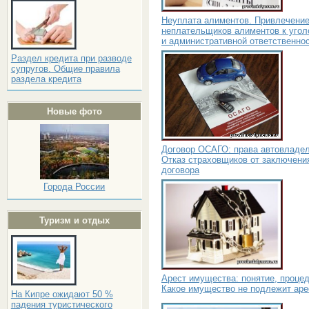
Неуплата алиментов. Привлечени
неплательщиков алиментов к угол
и административной ответственно
Раздел кредита при разводе
супругов. Общие правила
раздела кредита
Новые фото
Договор ОСАГО: права автовладел
Отказ страховщиков от заключени
договора
Города России
Туризм и отдых
Арест имущества: понятие, процед
Какое имущество не подлежит аре
На Кипре ожидают 50 %
падения туристического