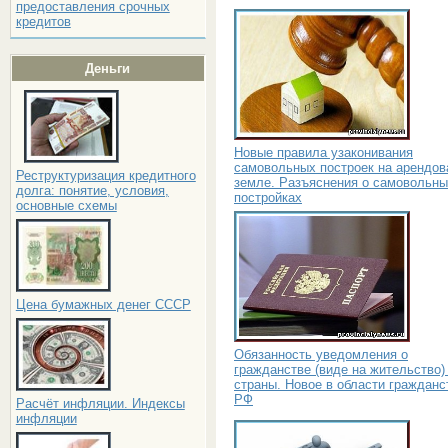
предоставления срочных
кредитов
Деньги
Новые правила узаконивания
самовольных построек на арендов
Реструктуризация кредитного
земле. Разъяснения о самовольн
долга: понятие, условия,
постройках
основные схемы
Цена бумажных денег СССР
Обязанность уведомления о
гражданстве (виде на жительство)
страны. Новое в области гражданс
РФ
Расчёт инфляции. Индексы
инфляции