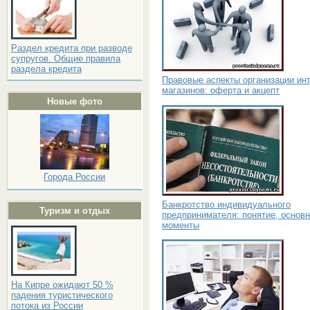
Раздел кредита при разводе
супругов. Общие правила
раздела кредита
Правовые аспекты организации инт
магазинов: оферта и акцепт
Новые фото
Города России
Банкротство индивидуального
Туризм и отдых
предпринимателя: понятие, основ
моменты
На Кипре ожидают 50 %
падения туристического
потока из России