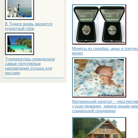
В Тунисе вновь вводится
курортный сбор
Монеты из серебра: цены и покупк
монет
Туроператоры определили
самые популярные
направления отдыха для
россиян
Материнский капитал – перспекти
существования, замена иными ме
социальной поддержки