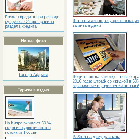
Раздел кредита при разводе
Выплаты лицам, осуществляющим
супругов. Общие правила
за инвалидами
раздела кредита
Новые фото
Города Африки
Водителям на заметку – новые пр
2016 года: штраф со скидкой в 50
ограничение в управлении автомо
Туризм и отдых
На Кипре ожидают 50 %
падения туристического
потока из России
Работа на дому для мам