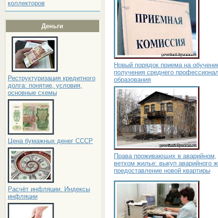
коллекторов
Деньги
Новый порядок приема на обучени
получения среднего профессиона
Реструктуризация кредитного
образования
долга: понятие, условия,
основные схемы
Цена бумажных денег СССР
Права проживающих в аварийном,
ветхом жилье: выкуп аварийного ж
предоставление новой квартиры
Расчёт инфляции. Индексы
инфляции