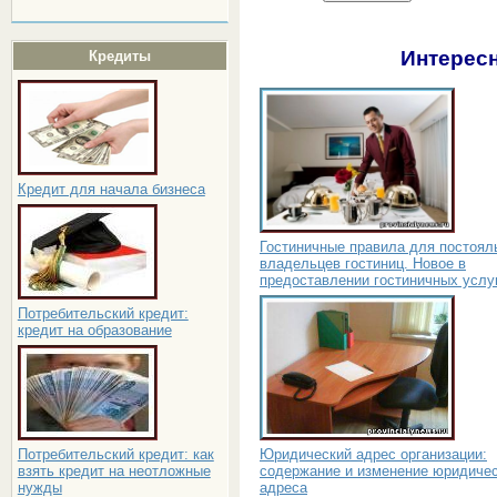
Интересн
Кредиты
Кредит для начала бизнеса
Гостиничные правила для постоял
владельцев гостиниц. Новое в
предоставлении гостиничных услу
Потребительский кредит:
кредит на образование
Юридический адрес организации:
Потребительский кредит: как
содержание и изменение юридичес
взять кредит на неотложные
адреса
нужды