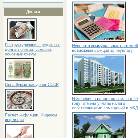
Деньги
Реструктуризация кредитного
Неоплата коммунальных платежей
долга: понятие, условия,
возможные санкции за неуплату
основные схемы
Цена бумажных денег СССР
Изменения в налоге на землю в 20
году: отмена уплаты налога
собственниками помещений в МКД
Расчёт инфляции. Индексы
инфляции