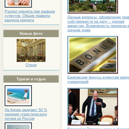
Раздел кредита при разводе
супругов. Общие правила
Дачные вопросы: оформление пра
раздела кредита
собственности на дачу – дачная
амнистия. Возможность прописки 
дачном доме
Новые фото
Отели
Банковские бонусы клиентам кред
Туризм и отдых
учреждений
На Кипре ожидают 50 %
падения туристического
потока из России