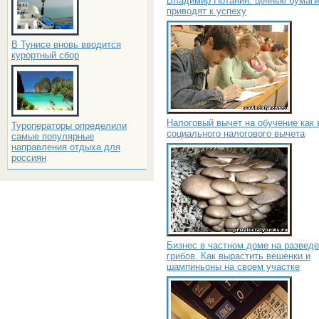
Владимир Потанин: ценные бумаги
приводят к успеху
В Тунисе вновь вводится
курортный сбор
Налоговый вычет на обучение как 
Туроператоры определили
социального налогового вычета
самые популярные
направления отдыха для
россиян
Бизнес в частном доме на развед
грибов. Как вырастить вешенки и
шампиньоны на своем участке