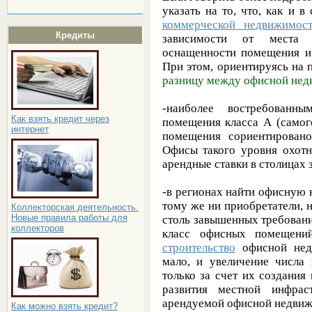
указать на то, что, как и 
коммерческой недвижимос
Кредиты
зависимости от места с
оснащенности помещения и 
При этом, ориентируясь на 
разницу между офисной нед
-наиболее востребованн
Как взять кредит через
помещения класса А (самог
интернет
помещения сориентировано 
Офисы такого уровня охотн
арендные ставки в столицах 
-в регионах найти офисную 
тому же ни приобретатели, 
Коллекторская деятельность.
Новые правила работы для
столь завышенных требований
коллекторов
класс офисных помещений
строительство
офисной недв
мало, и увеличение числ
только за счет их создания
развития местной инфрас
арендуемой офисной недвиж
Как можно взять кредит?