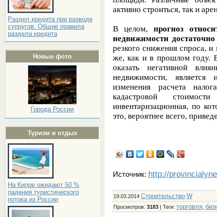
активно строиться, так и аре
Раздел кредита при разводе
супругов. Общие правила
В целом,
прогноз относ
раздела кредита
недвижимости достаточно
резкого снижения спроса, и 
Новые фото
же, как и в прошлом году.
оказать негативной вли
недвижимости, является 
изменения расчета нало
кадастровой стоимос
инвентаризационная, по кот
Города России
это, вероятнее всего, приве
Туризм и отдых
http://provincialyn
Источник:
На Кипре ожидают 50 %
падения туристического
Строительство
W
19.03.2014
потока из России
торговля
биз
Просмотров
:
3183
|
Теги
:
,