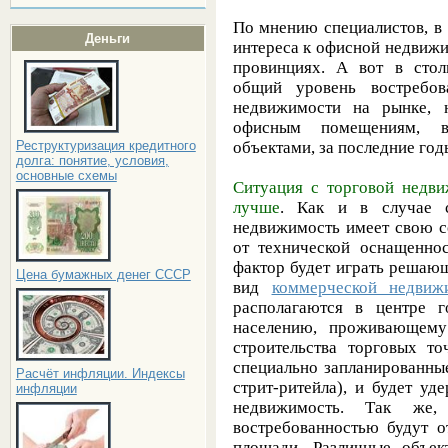
По мнению специалистов, в
Деньги
интереса к офисной недвиж
провинциях. А вот в стол
общий уровень востребов
недвижимости на рынке, н
офисным помещениям, в
объектами, за последние го
Реструктуризация кредитного
долга: понятие, условия,
основные схемы
Ситуация с торговой недви
лучше
. Как и в случае с
недвижимость имеет свою с
от технической оснащенно
фактор будет играть решаю
Цена бумажных денег СССР
вид
коммерческой недвиж
располагаются в центре г
населению, проживающему
строительства торговых т
специально запланированны
Расчёт инфляции. Индексы
стрит-ритейла), и будет у
инфляции
недвижимость. Так же,
востребованностью будут о
площади. Различные объек