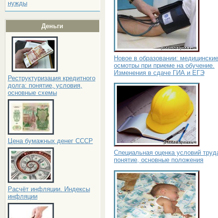
нужды
Деньги
Новое в образовании: медицински
осмотры при приеме на обучение.
Изменения в сдаче ГИА и ЕГЭ
Реструктуризация кредитного
долга: понятие, условия,
основные схемы
Цена бумажных денег СССР
Специальная оценка условий труд
понятие, основные положения
Расчёт инфляции. Индексы
инфляции