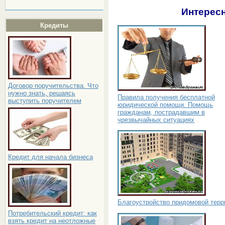
Интересн
Кредиты
Договор поручительства. Что
нужно знать, решаясь
Правила получения бесплатной
выступить поручителем
юридической помощи. Помощь
гражданам, пострадавшим в
чрезвычайных ситуациях
Кредит для начала бизнеса
Благоустройство придомовой терр
Потребительский кредит: как
взять кредит на неотложные