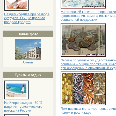
Материнский капитал – перспекти
Раздел кредита при разводе
существования, замена иными ме
супругов. Общие правила
социальной поддержки
раздела кредита
Новые фото
Льготы по уплаты государственно
Отели
пошлины – общие положения. Льг
при обращении в арбитражный суд
Туризм и отдых
На Кипре ожидают 50 %
падения туристического
Лом цветных металлов: цены, лиц
потока из России
прием и реализация