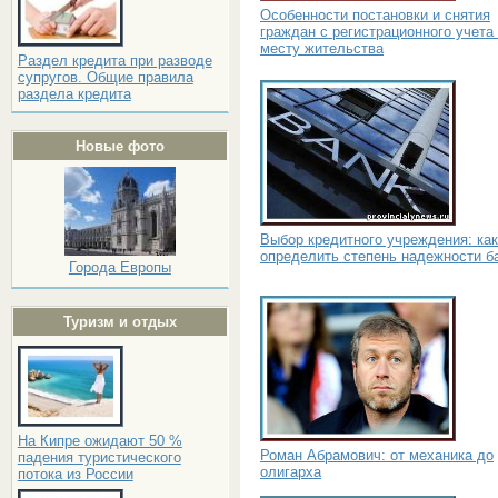
Особенности постановки и снятия
граждан с регистрационного учета
месту жительства
Раздел кредита при разводе
супругов. Общие правила
раздела кредита
Новые фото
Выбор кредитного учреждения: как
определить степень надежности б
Города Европы
Туризм и отдых
На Кипре ожидают 50 %
Роман Абрамович: от механика до
падения туристического
олигарха
потока из России