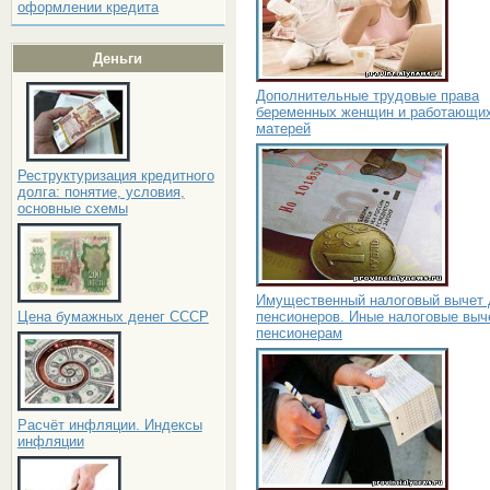
оформлении кредита
Деньги
Дополнительные трудовые права
беременных женщин и работающи
матерей
Реструктуризация кредитного
долга: понятие, условия,
основные схемы
Имущественный налоговый вычет 
пенсионеров. Иные налоговые выч
Цена бумажных денег СССР
пенсионерам
Расчёт инфляции. Индексы
инфляции