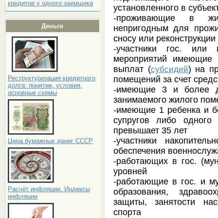
кредитов у одного заемщика
установленного в субъек
-проживающие в жи
Деньги
непригодным для прож
сносу или реконструкци
-участники гос. или 
мероприятий имеющие 
выплат (
) на п
субсидий
помещений за счет средс
Реструктуризация кредитного
долга: понятие, условия,
-имеющие 3 и более д
основные схемы
занимаемого жилого по
-имеющие 1 ребенка и бо
супругов либо одного
превышает 35 лет
-участники накопитель
Цена бумажных денег СССР
обеспечения военнослу
-работающих в гос. (му
уровней
-работающие в гос. и м
Расчёт инфляции. Индексы
образования, здравоо
инфляции
защиты, занятости на
спорта