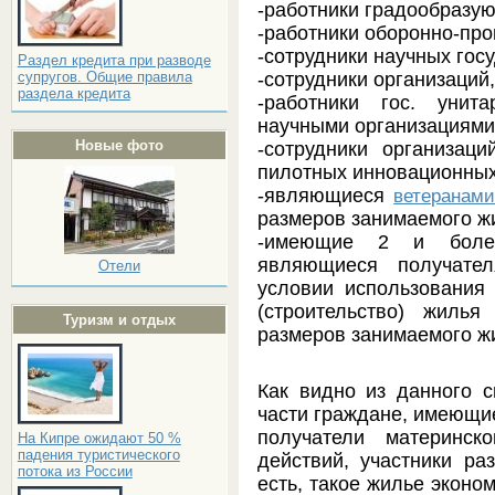
-работники градообразую
-работники оборонно-пр
-сотрудники научных гос
Раздел кредита при разводе
-сотрудники организаций
супругов. Общие правила
раздела кредита
-работники гос. унит
научными организациям
Новые фото
-сотрудники организаци
пилотных инновационных
-являющиеся
ветеранам
размеров занимаемого ж
-имеющие 2 и бо
являющиеся получат
Отели
условии использования 
(строительство) жилья
Туризм и отдых
размеров занимаемого ж
Как видно из данного с
части граждане, имеющие
получатели материнск
На Кипре ожидают 50 %
падения туристического
действий, участники раз
потока из России
есть, такое жилье эконо