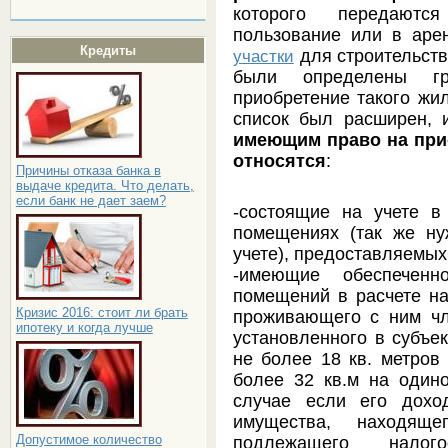
которого передаютс
пользование или в аре
Кредиты
для строительств
участки
были определены г
приобретение такого жил
список был расширен, 
имеющим право на при
относятся
:
Причины отказа банка в
выдаче кредита. Что делать,
если банк не дает заем?
-состоящие на учете 
помещениях (так же н
учете), предоставляемы
-имеющие обеспечен
помещений в расчете на
Кризис 2016: стоит ли брать
проживающего с ним ч
ипотеку и когда лучше
установленного в субъе
не более 18 кв. метров 
более 32 кв.м на один
случае если его дохо
имущества, находящ
Допустимое количество
подлежащего налог