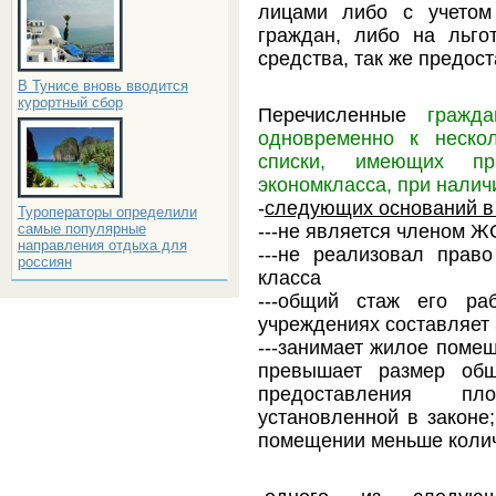
лицами либо с учетом
граждан, либо на льго
средства, так же предо
В Тунисе вновь вводится
курортный сбор
Перечисленные
гражд
одновременно к неско
списки, имеющих пр
экономкласса, при нали
-
следующих оснований в 
Туроператоры определили
---не является членом 
самые популярные
направления отдыха для
---не реализовал прав
россиян
класса
---общий стаж его ра
учреждениях составляет 
---занимает жилое поме
превышает размер об
предоставления п
установленной в законе
помещении меньше коли