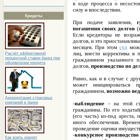
в ходе процесса о несосто
силу и впоследствии.
Кредиты
При подаче заявления,
погашения своих долгов
(к
Если кредиторы не возраж
долгов, и это приостанавлива
месяцев. При этом
суд
може
лиц, внести коррективы в 
Расчёт эффективной
процентной ставки банка при
гражданином указанного 
оформлении кредита
долгов,
производство по де
Равно, как и в случае с др
может инициироваться п
гражданином,
возможно вед
Аккредитация страховых
компаний в банке
-
наблюдение
– на этой ст
гражданина. По его ходата
(его часть) из-под ареста,
иного обеспечения. Време
проведение оценки имущест
-
конкурсное производство
Как взять кредит