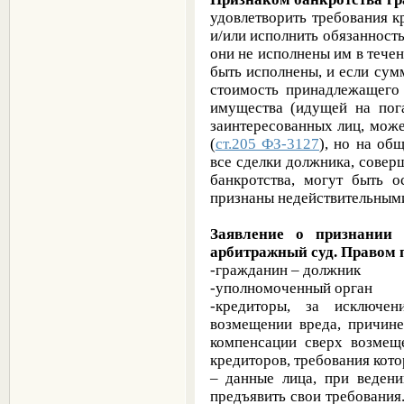
удовлетворить требования 
и/или исполнить обязанность
они не исполнены им в течен
быть исполнены, и если су
стоимость принадлежащег
имущества (идущей на пога
заинтересованных лиц, мож
(
ст.205 ФЗ-3127
), но на об
все сделки должника, сове
банкротства, могут быть 
признаны недействительным
Заявление о признании 
арбитражный суд. Правом 
-гражданин – должник
-уполномоченный орган
-кредиторы, за исключ
возмещении вреда, причине
компенсации сверх возмещ
кредиторов, требования кот
– данные лица, при ведени
предъявить свои требования