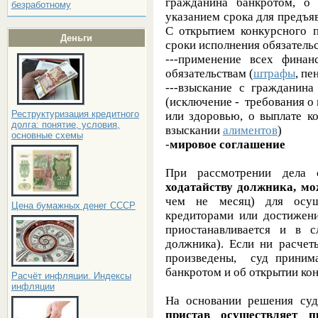
гражданина банкротом, о
безработному
указанием срока для предъяв
С открытием конкурсного п
Деньги
сроки исполнения обязатель
---применение всех фина
обязательствам (
штрафы
, пен
---взыскание с гражданин
(исключение - требования о
Реструктуризация кредитного
или здоровью, о выплате к
долга: понятие, условия,
взыскании
алиментов
)
основные схемы
-
мировое соглашение
При рассмотрении дела 
ходатайству должника, мо
чем не месяц) для осущ
Цена бумажных денег СССР
кредиторами или достижени
приостанавливается и в с
должника). Если ни расчет
произведены, суд приним
банкротом и об открытии ко
Расчёт инфляции. Индексы
инфляции
На основании решения суд
пристав осуществляет 