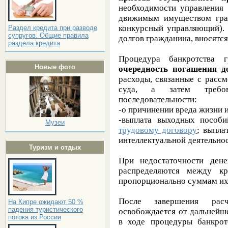
необходимости управления
движимым имуществом гра
конкурсный управляющий). 
Раздел кредита при разводе
супругов. Общие правила
долгов гражданина, вносятся
раздела кредита
Процедура банкротства 
Новые фото
очередность погашения д
расходы, связанные с расс
суда, а затем требо
последовательности:
-о причинении вреда жизни 
-выплата выходных пособи
Музеи
трудовому договору
; выпла
интеллектуальной деятельно
Туризм и отдых
При недостаточности ден
распределяются между кр
пропорционально суммам их
После завершения рас
На Кипре ожидают 50 %
падения туристического
освобождается от дальнейш
потока из России
в ходе процедуры банкрот