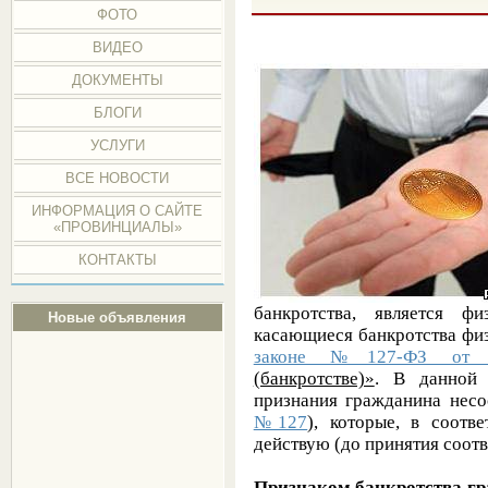
ФОТО
ВИДЕО
ДОКУМЕНТЫ
БЛОГИ
УСЛУГИ
ВСЕ НОВОСТИ
ИНФОРМАЦИЯ О САЙТЕ
«ПРОВИНЦИАЛЫ»
КОНТАКТЫ
банкротства, является ф
Новые объявления
касающиеся банкротства физ
законе №127-ФЗ от 26
(банкротстве)»
. В данной 
признания гражданина несо
№127
), которые, в соотв
действую (до принятия соотв
Признаком банкротства г