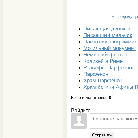
« Предыдуща
Писающая девочка
Писающий мальчик
Памятник программист
Могильный монумент
Немецкий фонтан
Колизей в Риме
Рельефы Парфенона
Парфенон
Храм Парфенон
Храм богини Афины 
Всего комментариев
:
0
Войдите:
Отправить