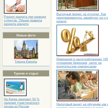
Выгодный бизнес на отходах. Как
Раздел кредита при разводе
предприниматель заработал на ст
супругов. Общие правила
кровле
раздела кредита
Новые фото
Изменения в налогообложении: Н
Города Европы
отношении беженцев; налог на
родительские компенсации
Туризм и отдых
На Кипре ожидают 50 %
падения туристического
Налоговый вычет на обучение как 
потока из России
социального налогового вычета