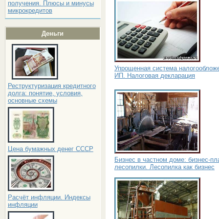
получения. Плюсы и минусы
микрокредитов
Деньги
Упрощенная система налогооблож
ИП. Налоговая декларация
Реструктуризация кредитного
долга: понятие, условия,
основные схемы
Цена бумажных денег СССР
Бизнес в частном доме: бизнес-пл
лесопилки. Лесопилка как бизнес
Расчёт инфляции. Индексы
инфляции