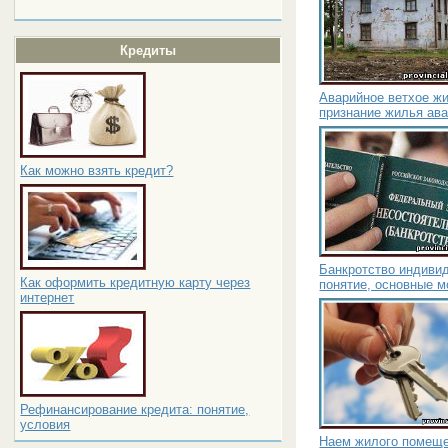
Кредиты
Аварийное ветхое жи
признание жилья ав
Как можно взять кредит?
Банкротство индиви
Как оформить кредитную карту через
понятие, основные 
интернет
Рефинансирование кредита: понятие,
условия
Наем жилого помеще