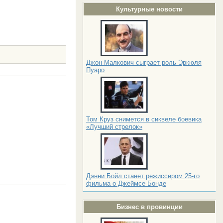
Культурные новости
Джон Малкович сыграет роль Эркюля
Пуаро
Том Круз снимется в сиквеле боевика
«Лучший стрелок»
Дэнни Бойл станет режиссером 25-го
фильма о Джеймсе Бонде
Бизнес в провинции