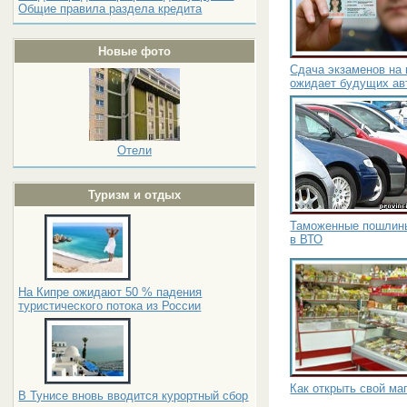
Общие правила раздела кредита
Новые фото
Сдача экзаменов на 
ожидает будущих ав
Отели
Туризм и отдых
Таможенные пошлины
в ВТО
На Кипре ожидают 50 % падения
туристического потока из России
Как открыть свой ма
В Тунисе вновь вводится курортный сбор