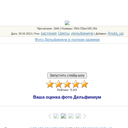
Просмотров
: 1944 |
Размеры
: 550x733px/165.1Kb
растения
Цветы
дельфиниум
Anuta_ua
Дата
: 29.04.2013 |
Теги
:
,
,
|
Добавил
:
Фото Дельфиниум в полном размере
Рейтинг
:
5.0
/
2
Ваша оценка фото Дельфиниум