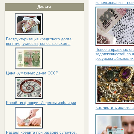
использования – но
Деньги
Реструктуризация кредитного долга:
понятие, условия, основные схемы
Новое в правилах о
задолженностей по н
ресурсоснабжающих 
Цена бумажных денег СССР
Расчёт инфляции. Индексы инфляции
Как чистить золото 
Раздел кредита при разводе супругов.