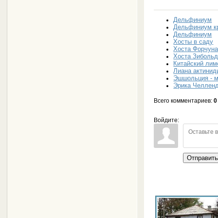
Дельфиниум
Дельфиниум к
Дельфиниум
Хосты в саду
Хоста Форчун
Хоста Зиболь
Китайский лим
Лиана актинид
Эшшольция - м
Эрика Челлен
Всего комментариев
:
0
Войдите:
Отправит