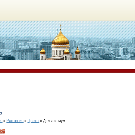
о
ея
Растения
Цветы
»
»
» Дельфиниум