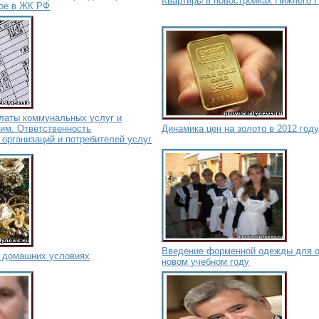
Квартиры в новостройках Нижнего 
вое в ЖК РФ
платы коммунальных услуг и
им. Ответственность
Динамика цен на золото в 2012 год
организаций и потребителей услуг
Введение форменной одежды для 
в домашних условиях
новом учебном году