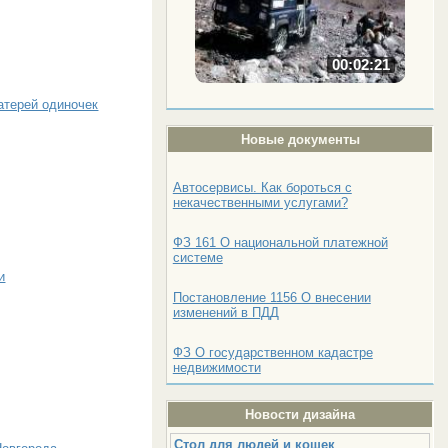
00:02:21
атерей одиночек
Новые документы
Автосервисы. Как бороться с
некачественными услугами?
ФЗ 161 О национальной платежной
системе
и
Постановление 1156 О внесении
изменений в ПДД
ФЗ О государственном кадастре
недвижимости
Новости дизайна
Стол для людей и кошек