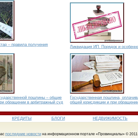
тар – правила получения
Ликвидация ИП. Порядок и особенн
осударственной пошлины – общие
Государственная пошлина, оплачив
при обращении в арбитражный суд
общей юрисдикции и при обращени
КРЕДИТЫ
БЛОГИ
НЕДВИЖИМОСТЬ
последние новости
вас
на информационном портале «Провинциалы» © 2011