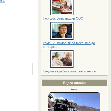
я »
Порядок регистрации ООО
Роман Абрамович: от механика до
олигарха
Надомная работа для пенсионеров
Видео онлайн
Авто