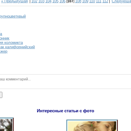
« Предыдущая
102
103
104
105
106
108
109
110
111
112
Следующа
|
[
107
]
|
рупноцветквый
а
да
онник
ия коломикта
ак калифорнийский
джер
ь
Интересные статьи с фото