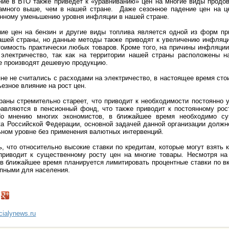
ние в ВТО также приведет к «уравниванию» цен на многие виды продо
амного выше, чем в нашей стране. Даже сезонное падение цен на 
енному уменьшению уровня инфляции в нашей стране.
ие цен на бензин и другие виды топлива является одной из форм п
ашей страны, но данные методы также приводят к увеличению инфляции
тоимость практически любых товаров. Кроме того, на причины инфляци
электричество, так как на территории нашей страны расположены н
е производят дешевую продукцию.
не не считались с расходами на электричество, в настоящее время сто
ьезное влияние на рост цен.
аны стремительно стареет, что приводит к необходимости постоянно 
равляются в пенсионный фонд, что также приводит к постоянному рос
По мнению многих экономистов, в ближайшее время необходимо су
ка Российской Федерации, основной задачей данной организации должн
ном уровне без применения валютных интервенций.
ь, что относительно высокие ставки по кредитам, которые могут взять к
приводит к существенному росту цен на многие товары. Несмотря на
 в ближайшее время планируется лимитировать процентные ставки по в
упными для населения.
ncialynews.ru