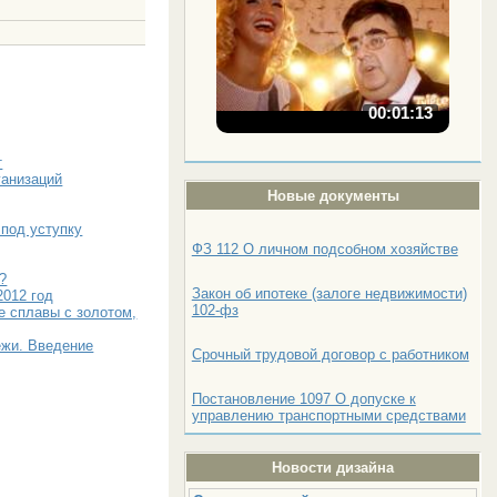
00:01:13
т
ганизаций
Новые документы
под уступку
ФЗ 112 О личном подсобном хозяйстве
?
Закон об ипотеке (залоге недвижимости)
2012 год
102-фз
 сплавы с золотом,
ежи. Введение
Срочный трудовой договор с работником
Постановление 1097 О допуске к
управлению транспортными средствами
Новости дизайна