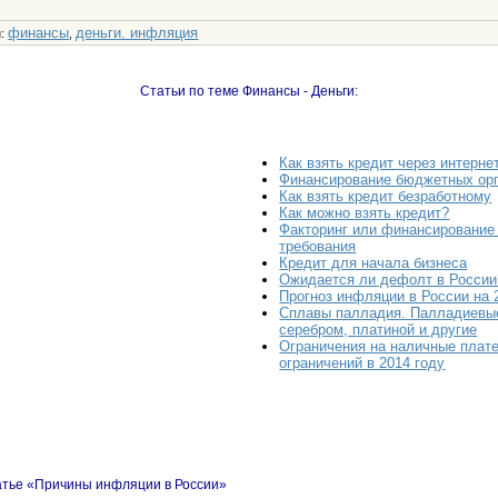
финансы
деньги. инфляция
и
:
,
Статьи по теме Финансы - Деньги:
Как взять кредит через интерне
Финансирование бюджетных ор
Как взять кредит безработному
Как можно взять кредит?
Факторинг или финансирование 
требования
Кредит для начала бизнеса
Ожидается ли дефолт в России
Прогноз инфляции в России на 
Сплавы палладия. Палладиевые
серебром, платиной и другие
Ограничения на наличные плат
ограничений в 2014 году
атье «Причины инфляции в России»