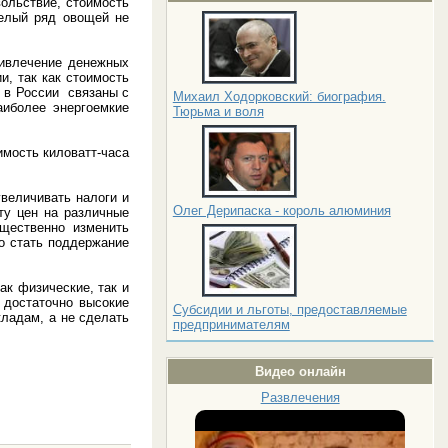
вольствие, стоимость
целый ряд овощей не
ривлечение денежных
, так как стоимость
и в России связаны с
Михаил Ходорковский: биография.
аиболее энергоемкие
Тюрьма и воля
имость киловатт-часа
увеличивать налоги и
Олег Дерипаска - король алюминия
ту цен на различные
щественно изменить
о стать поддержание
ак физические, так и
 достаточно высокие
Субсидии и льготы, предоставляемые
кладам, а не сделать
предпринимателям
Видео онлайн
Развлечения