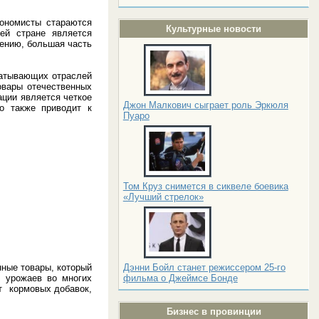
кономисты стараются
Культурные новости
ей стране является
ению, большая часть
батывающих отраслей
овары отечественных
ации является четкое
Джон Малкович сыграет роль Эркюля
о также приводит к
Пуаро
Том Круз снимется в сиквеле боевика
«Лучший стрелок»
нные товары, который
Дэнни Бойл станет режиссером 25-го
ю урожаев во многих
фильма о Джеймсе Бонде
от кормовых добавок,
Бизнес в провинции