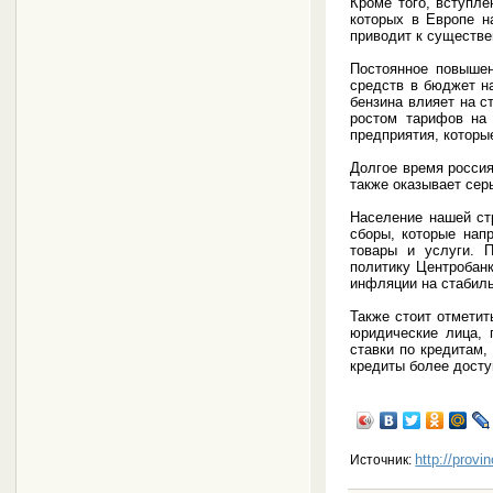
Кроме того, вступле
которых в Европе н
приводит к существ
Постоянное повышен
средств в бюджет н
бензина влияет на с
ростом тарифов на 
предприятия, которы
Долгое время россия
также оказывает сер
Население нашей стр
сборы, которые нап
товары и услуги. 
политику Центробан
инфляции на стабиль
Также стоит отметит
юридические лица, 
ставки по кредитам,
кредиты более дост
http://provi
Источник: