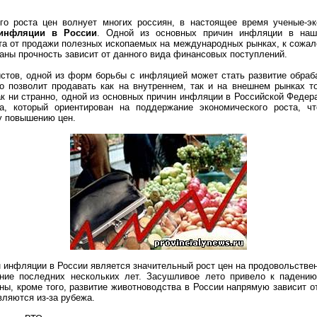
го роста цен волнует многих россиян, в настоящее время ученые-э
инфляции в России
. Одной из основных причин инфляции в наш
а от продажи полезных ископаемых на международных рынках, к сожал
аны прочность зависит от данного вида финансовых поступлений.
стов, одной из форм борьбы с инфляцией может стать развитие обра
о позволит продавать как на внутреннем, так и на внешнем рынках т
 ни странно, одной из основных причин инфляции в Российской Федер
а, который ориентирован на поддержание экономического роста, чт
у повышению цен.
 инфляции в России является значительный рост цен на продовольстве
ние последних нескольких лет. Засушливое лето привело к падени
ны, кроме того, развитие животноводства в России напрямую зависит 
вляются из-за рубежа.