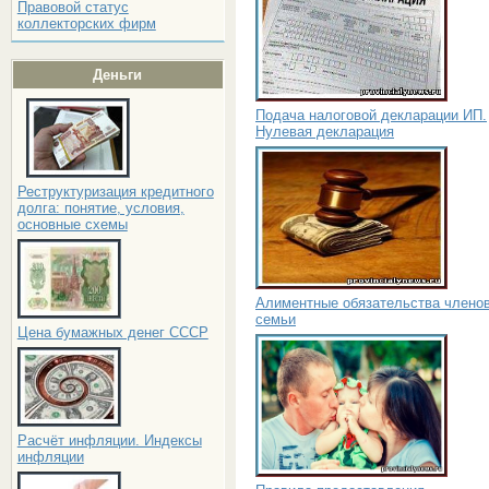
Правовой статус
коллекторских фирм
Деньги
Подача налоговой декларации ИП.
Нулевая декларация
Реструктуризация кредитного
долга: понятие, условия,
основные схемы
Алиментные обязательства члено
семьи
Цена бумажных денег СССР
Расчёт инфляции. Индексы
инфляции