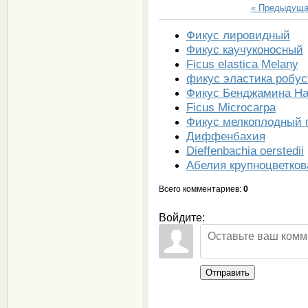
« Предыдущ
Фикус лировидный
Фикус каучуконосный
Ficus elastica Melany
фикус эластика робус
Фикус Бенджамина Н
Ficus Microcarpa
Фикус мелкоплодный 
Диффенбахия
Dieffenbachia oerstedii
Абелия крупноцветков
Всего комментариев
:
0
Войдите:
Отправить