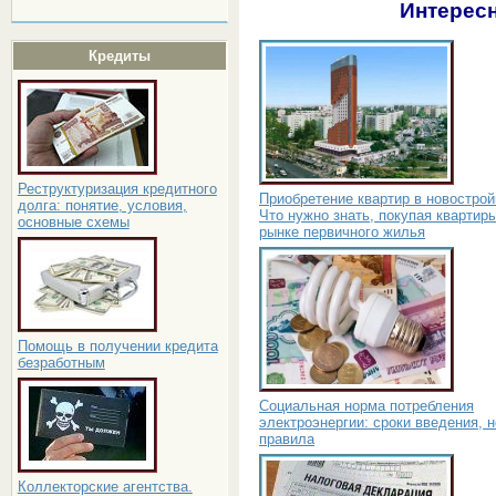
Интересн
Кредиты
Реструктуризация кредитного
Приобретение квартир в новострой
долга: понятие, условия,
Что нужно знать, покупая квартир
основные схемы
рынке первичного жилья
Помощь в получении кредита
безработным
Социальная норма потребления
электроэнергии: сроки введения, 
правила
Коллекторские агентства.