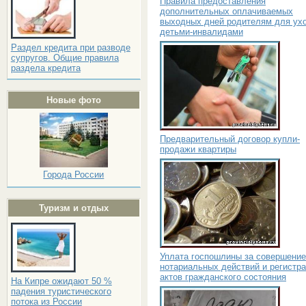
Правила предоставления
дополнительных оплачиваемых
выходных дней родителям для ухо
детьми-инвалидами
Раздел кредита при разводе
супругов. Общие правила
раздела кредита
Новые фото
Предварительный договор купли-
продажи квартиры
Города России
Туризм и отдых
Уплата госпошлины за совершение
нотариальных действий и регистр
актов гражданского состояния
На Кипре ожидают 50 %
падения туристического
потока из России