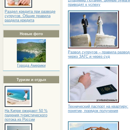
Владимир Потанин: ценные бумаги
приводят к успеху
Раздел кредита при разводе
супругов. Общие правила
раздела кредита
Новые фото
Развод супругов – правила развод
через ЗАГС и через суд
Города Америки
Туризм и отдых
Технический паспорт на квартиру:
понятие, порядок получения
На Кипре ожидают 50 %
падения туристического
потока из России