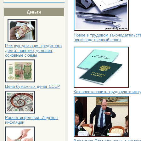
Деньги
Новое в трудовом законодательст
производственный совет
Реструктуризация кредитного
долга: понятие, условия,
основные схемы
Цена бумажных денег СССР
Как восстановить трудовую книжк
Расчёт инфляции. Индексы
инфляции