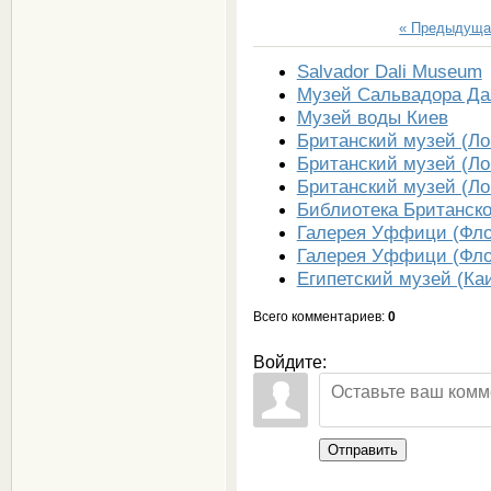
« Предыдуща
Salvador Dali Museum
Музей Сальвадора Да
Музей воды Киев
Британский музей (Ло
Британский музей (Ло
Британский музей (Ло
Библиотека Британско
Галерея Уффици (Фло
Галерея Уффици (Фло
Египетский музей (Каи
Всего комментариев
:
0
Войдите:
Отправить