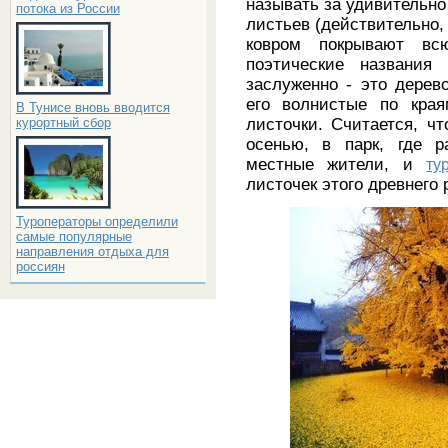
называть за удивительн
потока из России
листьев (действительно, 
ковром покрывают вс
поэтические названия
заслуженно - это дерев
его волнистые по края
В Тунисе вновь вводится
листочки. Считается, ч
курортный сбор
осенью, в парк, где р
местные жители, и
ту
листочек этого древнего 
Туроператоры определили
самые популярные
направления отдыха для
россиян