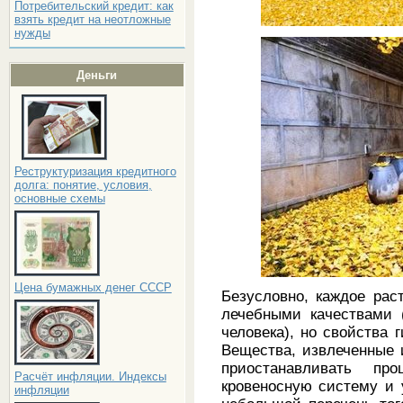
Потребительский кредит: как
взять кредит на неотложные
нужды
Деньги
Реструктуризация кредитного
долга: понятие, условия,
основные схемы
Цена бумажных денег СССР
Безусловно, каждое рас
лечебными качествами 
человека), но свойства 
Вещества, извлеченные 
приостанавливать про
Расчёт инфляции. Индексы
кровеносную систему и 
инфляции