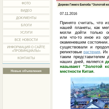
ФОТО
Дерево Гинкго Билоба “Золотой ко
ВИДЕО
07.11.2016
ДОКУМЕНТЫ
Принято считать, что и
БЛОГИ
нашей планеты, как ме
могли дойти только о
УСЛУГИ
или что-то иное из ор
ВСЕ НОВОСТИ
окаменевшем состоянии.
существовали и продол
ИНФОРМАЦИЯ О САЙТЕ
«ПРОВИНЦИАЛЫ»
реликтовые
растения
. Их
таким представителем
КОНТАКТЫ
наших дней, является
д
называют “Золотой ко
местности Китая
.
Новые объявления