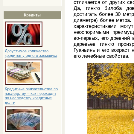
отличается от других св
Да, гинкго билоба до
достигать более 30 метр
Кредиты
диаметре) более метра.
характеристиками могу
неоспоримыми преимуще
во-первых, его древний 
деревьев гинкго прои
Гуаньинь и его возраст н
Допустимое количество
его лечебные свойства.
кредитов у одного заемщика
Кредитные обязательства по
наследству – как переходят
по наследству кредитные
долги