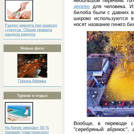
небольшой перечень тог
дерево
для человека. Из
билоба были с давних вр
широко используются в
носят название гинкго би
Раздел кредита при разводе
супругов. Общие правила
раздела кредита
Новые фото
Города Африки
Туризм и отдых
Вообще, в переводе 
На Кипре ожидают 50 %
"серебряный абрикос", 
падения туристического