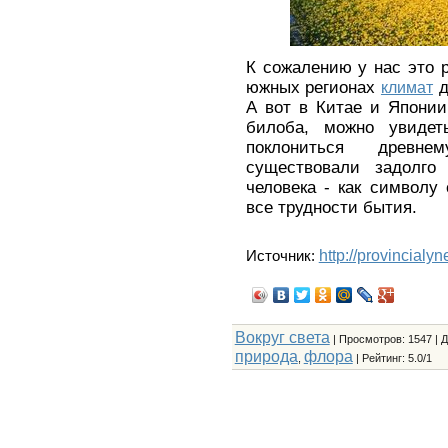
К сожалению у нас это р
южных регионах
климат
д
А вот в Китае и Японии,
билоба, можно увидет
поклониться древне
существовали задолго
человека - как символу
все трудности бытия.
http://provincialy
Источник:
Вокруг света
|
Просмотров
: 1547 |
Д
природа
флора
,
|
Рейтинг
:
5.0
/
1