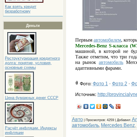
Как взять кредит
безработному
Деньги
Первым
автомобилем
, кото
Mercedes-Benz S-класса (W
машиной, в которой не буд
Также отметим, что три год
Реструктуризация кредитного
на рынок
автомобиль
Merce
долга: понятие, условия,
основные схемы
адаптивными фарами.
Фото 1
Фото 2
Фо
Фото
:
·
·
http://provincialy
Источник:
Цена бумажных денег СССР
Авто
An
|
Просмотров
: 4259 |
Добавил
:
автомобиль
Mercedes Benz
,
,
Расчёт инфляции. Индексы
инфляции