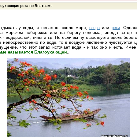
гоухающая река во Вьетнаме
тдыхать у воды, и неважно, около моря,
или
. Однак
озера
реки
на морском побережье или на берегу водоема, иногда ветер п
 - водорослей, тины и т.д. Но если вы путешествуете вдоль берег
 непосредственно по воде, то в воздухе явственно чувствуется 
ущение, что этот запах источает вода - и так оно и есть. Име
аме называется Благоухающей
...