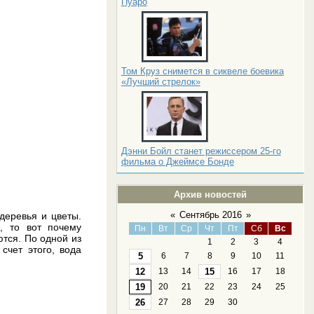
Пуаро
Том Круз снимется в сиквеле боевика
«Лучший стрелок»
Дэнни Бойл станет режиссером 25-го
фильма о Джеймсе Бонде
Архив новостей
«
Сентябрь 2016
»
деревья и цветы.
о, то вот почему
Пн
Вт
Ср
Чт
Пт
Сб
Вс
ются. По одной из
1
2
3
4
счет этого, вода
5
6
7
8
9
10
11
12
13
14
15
16
17
18
19
20
21
22
23
24
25
26
27
28
29
30