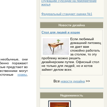
служащим субсидии на приобретение
жилья
Федеральный стандарт оценки №1
Новости дизайна
Стол для людей и кошек
Если любимый
домашний питомец
не дает вам
спокойно работать
за столом, то эту
проблему можно решить
 необычные, они
дизайнерским путем. Офисный стол
обенно поражают
не только для людей, но и котов
рые предстают во
займет делом всех.
ественники могут
восточные
,
храмы
Все
>>
новости дизайна
Недвижимость