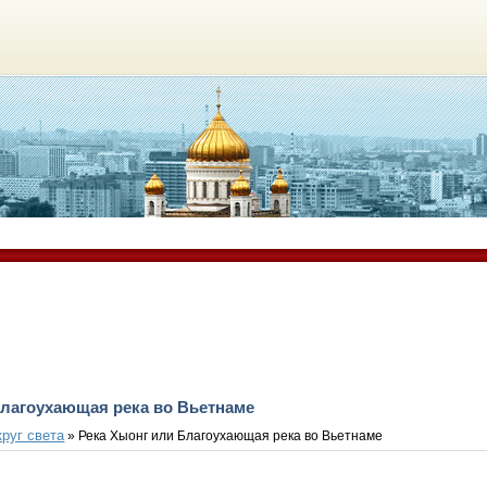
Благоухающая река во Вьетнаме
круг света
» Река Хыонг или Благоухающая река во Вьетнаме