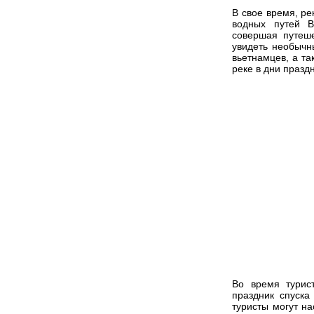
В свое время, ре
водных путей В
совершая путеше
увидеть необычн
вьетнамцев, а та
реке в дни празд
Во время турист
праздник спуск
туристы могут н