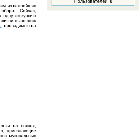
Пользователей:
0
дним из важнейших
оборот. Сейчас,
а одну экскурсию
з жизни нынешних
, проводимые на
я
гонки на лодках,
го, приезжающие
ьных музыкальных