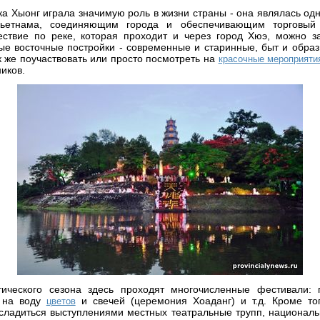
ка Хыонг играла значимую роль в жизни страны - она являлась о
ьетнама, соединяющим города и обеспечивающим торговый 
ствие по реке, которая проходит и через город Хюэ, можно з
ые восточные постройки - современные и старинные, быт и обра
к же поучаствовать или просто посмотреть на
красочные мероприяти
ников.
ического сезона здесь проходят многочисленные фестивали: 
а на воду
и свечей (церемония Хоаданг) и т.д. Кроме то
цветов
асладиться выступлениями местных театральные трупп, национал