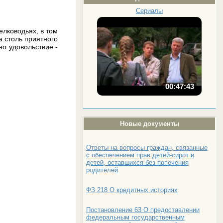
Сериалы
елководьях, в том
а столь приятного
но удовольствие -
00:47:43
Новые документы
Ответы на вопросы граждан, связанные
с обеспечением прав детей-сирот и
детей, оставшихся без попечения
родителей
ФЗ 218 О кредитных историях
Постановление 63 О предоставлении
федеральным государственным