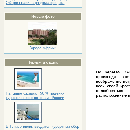
Общие правила раздела кредита
Новые фото
Города Африки
Туризм и отдых
По берегам Хыо
производят впе
воображение пот
всей своей крас
полюбоваться 
На Кипре ожидают 50 % падения
расположенные п
туристического потока из России
В Тунисе вновь вводится курортный сбор