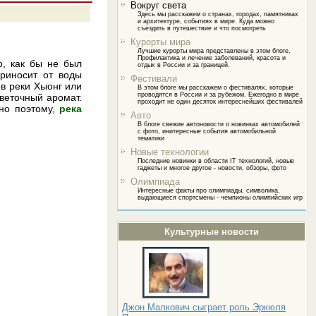
Вокруг света
Здесь мы расскажем о странах, городах, памятниках
и архитектуре, событиях в мире. Куда можно
съездить в путешествие и что посмотреть
Курорты мира
Лучшие курорты мира представлены в этом блоге.
Профилактика и лечение заболеваний, красота и
о, как бы не был
отдых в России и за границей.
риносит от воды
Фестивали
ов реки Хыонг или
В этом блоге мы расскажем о фестивалях, которые
проводятся в России и за рубежом. Ежегодно в мире
цветочный аромат.
проходит не один десяток интереснейших фестивалей
нно поэтому,
река
Авто
В блоге свежие автоновости о новинках автомобилей
с фото, инитересные события автомобильной
тематики
Новые технологии
Последние новинки в области IT технологий, новые
гаджеты и многое другое - новости, обзоры, фото
Олимпиада
Интересные факты про олимпиады, символика,
выдающиеся спортсмены - чемпионы олимпийских игр
Культурные новости
Джон Малкович сыграет роль Эркюля