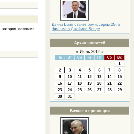
Дэнни Бойл станет режиссером 25-го
фильма о Джеймсе Бонде
 которая позволит
.
Архив новостей
«
Июль 2012
»
Пн
Вт
Ср
Чт
Пт
Сб
Вс
1
2
3
4
5
6
7
8
9
10
11
12
13
14
15
16
17
18
19
20
21
22
23
24
25
26
27
28
29
30
31
Бизнес в провинции