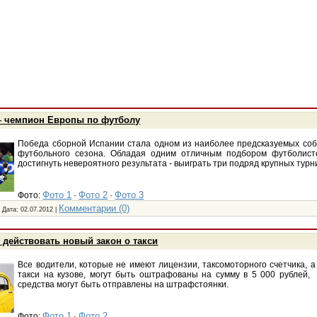
– чемпион Европы по футболу
Победа сборной Испании стала одном из наиболее предсказуемых со
футбольного сезона. Обладая одним отличным подбором футболисто
достигнуть невероятного результата - выиграть три подряд крупных турн
Фото 1
Фото 2
Фото 3
Фото:
·
·
Комментарии (0)
| Дата:
02.07.2012
|
 действовать новый закон о такси
Все водители, которые не имеют лицензии, таксомоторного счетчика, 
такси на кузове, могут быть оштрафованы на сумму в 5 000 рублей,
средства могут быть отправлены на штрафстоянки.
Фото 1
Фото 2
Фото:
·