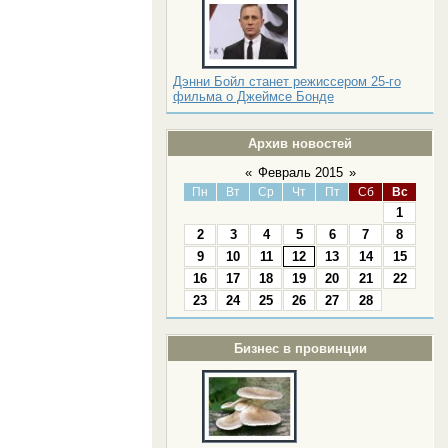
Дэнни Бойл станет режиссером 25-го
фильма о Джеймсе Бонде
Архив новостей
«
Февраль 2015
»
Пн
Вт
Ср
Чт
Пт
Сб
Вс
1
2
3
4
5
6
7
8
9
10
11
12
13
14
15
16
17
18
19
20
21
22
23
24
25
26
27
28
Бизнес в провинции