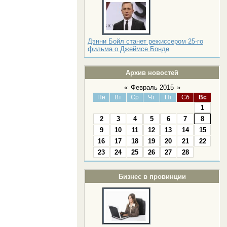
Дэнни Бойл станет режиссером 25-го
фильма о Джеймсе Бонде
Архив новостей
«
Февраль 2015
»
Пн
Вт
Ср
Чт
Пт
Сб
Вс
1
2
3
4
5
6
7
8
9
10
11
12
13
14
15
16
17
18
19
20
21
22
23
24
25
26
27
28
Бизнес в провинции