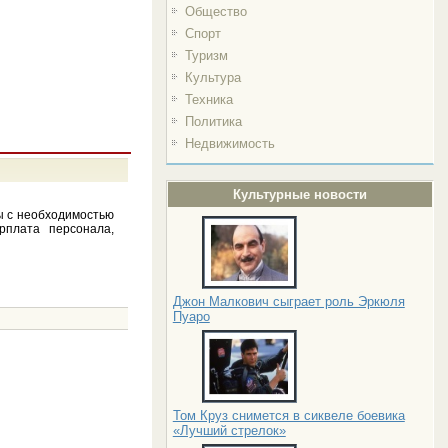
Общество
Спорт
Туризм
Культура
Техника
Политика
Недвижимость
Культурные новости
ы с необходимостью
рплата персонала,
Джон Малкович сыграет роль Эркюля
Пуаро
Том Круз снимется в сиквеле боевика
«Лучший стрелок»