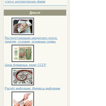
статус коллекторских фирм
Деньги
Реструктуризация кредитного долга:
понятие, условия, основные схемы
Цена бумажных денег СССР
Расчёт инфляции. Индексы инфляции