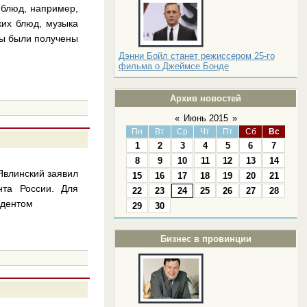
 блюд, например,
ких блюд, музыка
ты были получены
Дэнни Бойл станет режиссером 25-го
фильма о Джеймсе Бонде
Архив новостей
«
Июнь 2015
»
Пн
Вт
Ср
Чт
Пт
Сб
Вс
1
2
3
4
5
6
7
8
9
10
11
12
13
14
 Явлинский заявил
15
16
17
18
19
20
21
нта России. Для
22
23
24
25
26
27
28
идентом
29
30
Бизнес в провинции