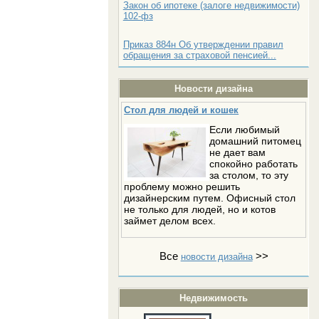
Закон об ипотеке (залоге недвижимости)
102-фз
Приказ 884н Об утверждении правил
обращения за страховой пенсией...
Новости дизайна
Стол для людей и кошек
Если любимый
домашний питомец
не дает вам
спокойно работать
за столом, то эту
проблему можно решить
дизайнерским путем. Офисный стол
не только для людей, но и котов
займет делом всех.
Все
>>
новости дизайна
Недвижимость