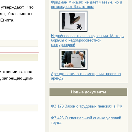
Фридман Михаил: не дает чаевые, но и
не козыряет богатством
утверждают, что
ян, большинство
Египта.
Недобросовестная конкуренция. Методы
борьбы с недобросовестной
конкуренцией
отрении закона,
Аренда нежилого помещения: правила
под запрещающими
аренды
Новые документы
ФЗ 173 Закон о трудовых пенсиях в РФ
ФЗ 426 О специальной оценке условий
труда