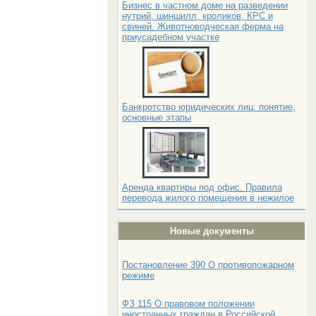
Бизнес в частном доме на разведении
нутрий, шиншилл, кроликов, КРС и
свиней. Животноводческая ферма на
приусадебном участке
Банкротство юридических лиц: понятие,
основные этапы
Аренда квартиры под офис. Правила
перевода жилого помещения в нежилое
Новые документы
Постановление 390 О противопожарном
режиме
ФЗ 115 О правовом положении
иностранных граждан в Российской