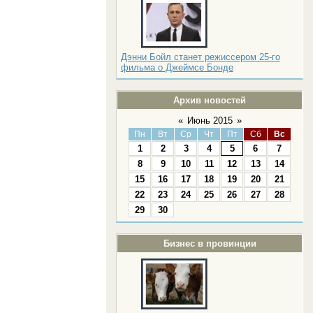
Дэнни Бойл станет режиссером 25-го
фильма о Джеймсе Бонде
Архив новостей
«
Июнь 2015
»
Пн
Вт
Ср
Чт
Пт
Сб
Вс
1
2
3
4
5
6
7
8
9
10
11
12
13
14
15
16
17
18
19
20
21
22
23
24
25
26
27
28
29
30
Бизнес в провинции