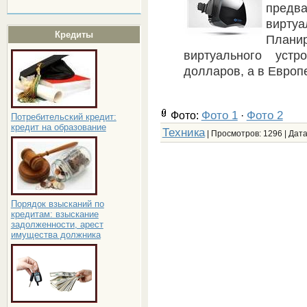
предв
вирт
Кредиты
Плани
виртуального уст
долларов, а в Европ
Фото 1
Фото 2
Фото:
·
Потребительский кредит:
кредит на образование
Техника
| Просмотров: 1296 | Дат
Порядок взысканий по
кредитам: взыскание
задолженности, арест
имущества должника