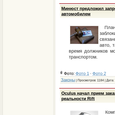
Минюст предложил запр
автомобилем
Пла
забло
связан
авто, 
время должников мо
транспортом.
Фото 1
Фото 2
Фото:
·
Законы
| Просмотров: 1184 | Дата:
Oculus начал прием зак
реальности Rift
Ком