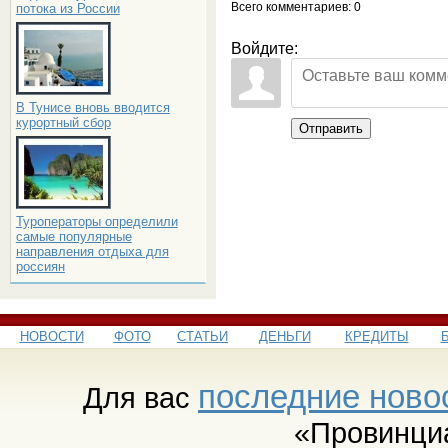
Всего комментариев
: 0
потока из России
Войдите:
В Тунисе вновь вводится
курортный сбор
Отправить
Туроператоры определили
самые популярные
направления отдыха для
россиян
НОВОСТИ
ФОТО
СТАТЬИ
ДЕНЬГИ
КРЕДИТЫ
последние ново
Для вас
«Провинци