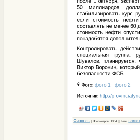
после 1 октября, экспе
50 миллиардов долл
стабилизировать курс р
если стоимость нефти
составлять не менее 60 
стоимость нефти опусти
понадобятся дополните
Контролировать действ
специальная группа, 
Шувалов, планируется, 
Виктор Воронин, которы
безопасности ФСБ.
фото 1
фото 2
Фото
:
·
http://provincialy
Источник:
Финансы
валю
|
Просмотров
: 1354 | |
Теги
: