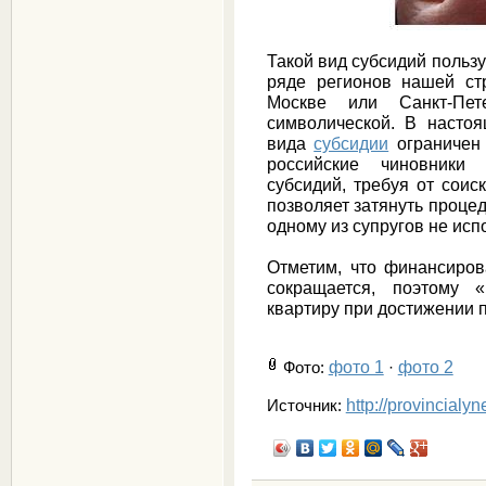
Такой вид субсидий польз
ряде регионов нашей ст
Москве или Санкт-Пет
символической. В насто
вида
субсидии
ограничен 
российские чиновники 
субсидий, требуя от соис
позволяет затянуть процед
одному из супругов не испо
Отметим, что финансиро
сокращается, поэтому 
квартиру при достижении 
фото 1
фото 2
Фото
:
·
http://provincialy
Источник: