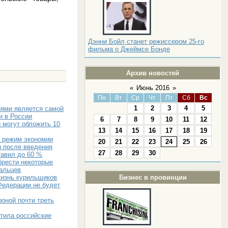
Дэнни Бойл станет режиссером 25-го
фильма о Джеймсе Бонде
Архив новостей
«
Июнь 2016
»
Пн
Вт
Ср
Чт
Пт
Сб
Вс
1
2
3
4
5
иями является самой
и в России
6
7
8
9
10
11
12
ы могут обложить 10
13
14
15
16
17
18
19
а режим экономии
20
21
22
23
24
25
26
ы после введения
27
28
29
30
тавил до 60 %
брести некоторые
пальцев
Бизнес в провинции
жизнь курильщиков
Федерации не будет
оной почти треть
тила российские