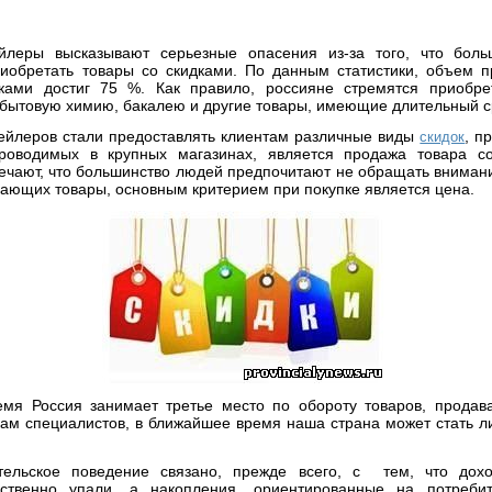
ейлеры высказывают серьезные опасения из-за того, что боль
иобретать товары со скидками. По данным статистики, объем 
дками достиг 75 %. Как правило, россияне стремятся приобр
 бытовую химию, бакалею и другие товары, имеющие длительный ср
ейлеров стали предоставлять клиентам различные виды
, п
скидок
проводимых в крупных магазинах, является продажа товара со
ечают, что большинство людей предпочитают не обращать вниман
дающих товары, основным критерием при покупке является цена.
мя Россия занимает третье место по обороту товаров, продав
кам специалистов, в ближайшее время наша страна может стать 
тельское поведение связано, прежде всего, с тем, что дох
ственно упали, а накопления, ориентированные на потребит