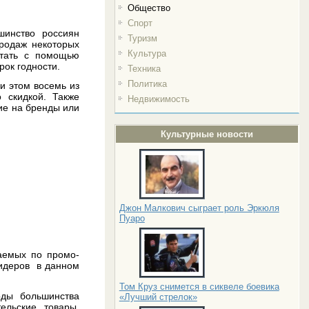
Общество
Спорт
шинство россиян
Туризм
продаж некоторых
Культура
етать с помощью
ок годности.
Техника
Политика
ри этом восемь из
 скидкой. Также
Недвижимость
ие на бренды или
Культурные новости
Джон Малкович сыграет роль Эркюля
Пуаро
аемых по промо-
лидеров в данном
Том Круз снимется в сиквеле боевика
оды большинства
«Лучший стрелок»
ельские товары,