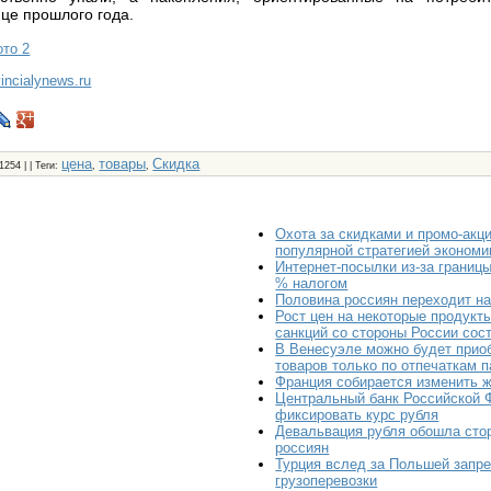
нце прошлого года.
то 2
vincialynews.ru
цена
товары
Скидка
 1254 | |
Теги
:
,
,
Охота за скидками и промо-акц
популярной стратегией экономи
Интернет-посылки из-за границ
% налогом
Половина россиян переходит н
Рост цен на некоторые продукт
санкций со стороны России сос
В Венесуэле можно будет прио
товаров только по отпечаткам 
Франция собирается изменить 
Центральный банк Российской 
фиксировать курс рубля
Девальвация рубля обошла стор
россиян
Турция вслед за Польшей запре
грузоперевозки