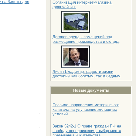
 на билеты для
Организация интернет-магазина:
франчайзинг
Договор аренды помещений под
размещение производства и склада
Лисин Владимир: радости жизни
доступны как богатым, так и бедным
Новые документы
Правила направления материнского
капитала на улучшение жилищных
условий
Закон 5242-1 О праве граждан РФ на
свободу передвижения, выбор места
пребывания и жительства