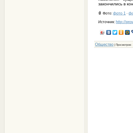
закончились в ко
фото 1
фо
Фото
:
·
http://pro
Источник:
Общество
|
Просмотров
: