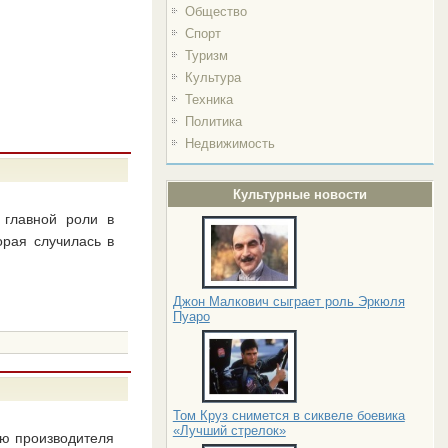
Общество
Спорт
Туризм
Культура
Техника
Политика
Недвижимость
Культурные новости
 главной роли в
орая случилась в
Джон Малкович сыграет роль Эркюля
Пуаро
Том Круз снимется в сиквеле боевика
«Лучший стрелок»
ию производителя