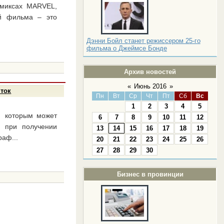
омиксах MARVEL,
ей фильма – это
Дэнни Бойл станет режиссером 25-го
фильма о Джеймсе Бонде
Архив новостей
«
Июнь 2016
»
яток
Пн
Вт
Ср
Чт
Пт
Сб
Вс
1
2
3
4
5
 с которым может
6
7
8
9
10
11
12
в при получении
13
14
15
16
17
18
19
раф...
20
21
22
23
24
25
26
27
28
29
30
Бизнес в провинции