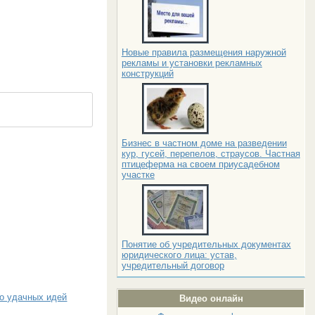
Новые правила размещения наружной
рекламы и установки рекламных
конструкций
Бизнес в частном доме на разведении
кур, гусей, перепелов, страусов. Частная
птицеферма на своем приусадебном
участке
Понятие об учредительных документах
юридического лица: устав,
учредительный договор
ко удачных идей
Видео онлайн