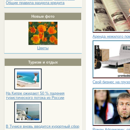
Общие правила раздела кредита
Новые фото
Аренда нежилого по
Цветы
Туризм и отдых
Свой бизнес на груз
На Кипре ожидают 50 % падения
туристического потока из России
В Тунисе вновь вводится курортный сбор
Роман Абрамович: от