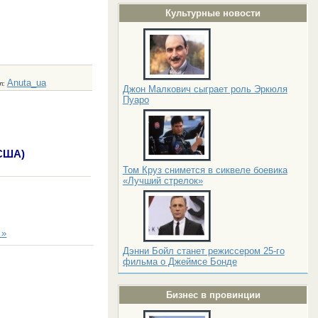
Культурные новости
Anuta_ua
л
:
Джон Малкович сыграет роль Эркюля
Пуаро
 США)
Том Круз снимется в сиквеле боевика
«Лучший стрелок»
 »
Дэнни Бойл станет режиссером 25-го
фильма о Джеймсе Бонде
Бизнес в провинции