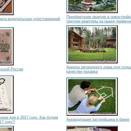
Приобретение квартир в новостройк
рата водительских удостоверений
покупая квартиры на рынке первичн
Аренда загородного дома для отдых
рской России
качестве подарка
ные дни в 2017 году. Как будем
Аккредитация застройщика в банке
17 году?