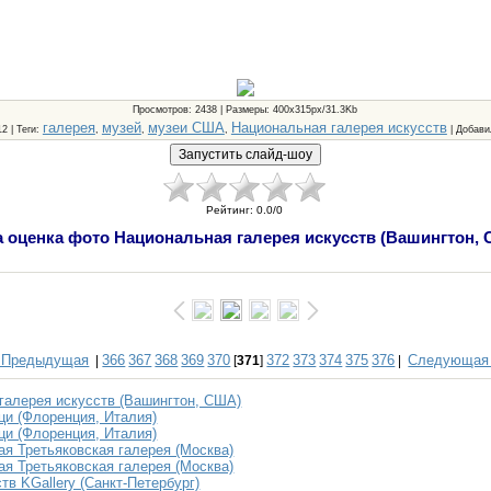
Просмотров
: 2438 |
Размеры
: 400x315px/31.3Kb
галерея
музей
музеи США
Национальная галерея искусств
12 |
Теги
:
,
,
,
|
Добави
Рейтинг
:
0.0
/
0
 оценка фото Национальная галерея искусств (Вашингтон,
 Предыдущая
366
367
368
369
370
372
373
374
375
376
Следующая
|
[
371
]
|
галерея искусств (Вашингтон, США)
и (Флоренция, Италия)
и (Флоренция, Италия)
ая Третьяковская галерея (Москва)
ая Третьяковская галерея (Москва)
тв KGallery (Санкт-Петербург)