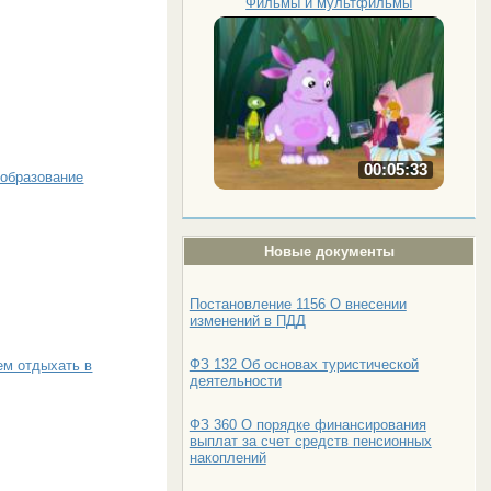
Фильмы и мультфильмы
00:05:33
 образование
Новые документы
Постановление 1156 О внесении
изменений в ПДД
ФЗ 132 Об основах туристической
ем отдыхать в
деятельности
ФЗ 360 О порядке финансирования
выплат за счет средств пенсионных
накоплений