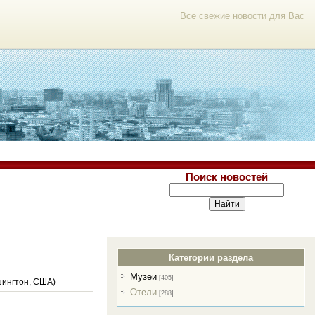
Все свежие новости для Вас
Поиск новостей
Категории раздела
Музеи
[405]
шингтон, США)
Отели
[288]