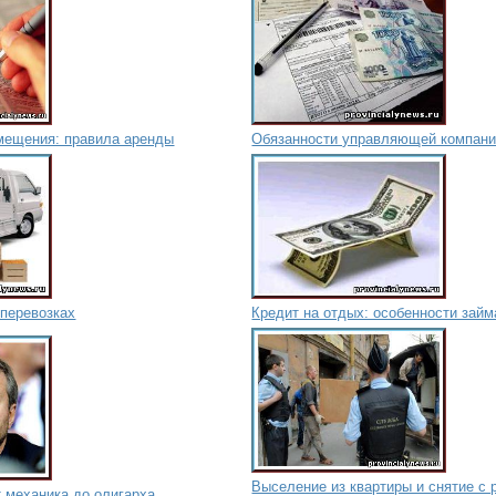
мещения: правила аренды
Обязанности управляющей компан
оперевозках
Кредит на отдых: особенности займ
Выселение из квартиры и снятие с 
 механика до олигарха