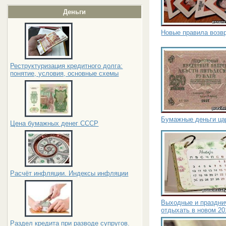
Деньги
Новые правила возв
Реструктуризация кредитного долга:
понятие, условия, основные схемы
Бумажные деньги ца
Цена бумажных денег СССР
Расчёт инфляции. Индексы инфляции
Выходные и празднич
отдыхать в новом 20
Раздел кредита при разводе супругов.