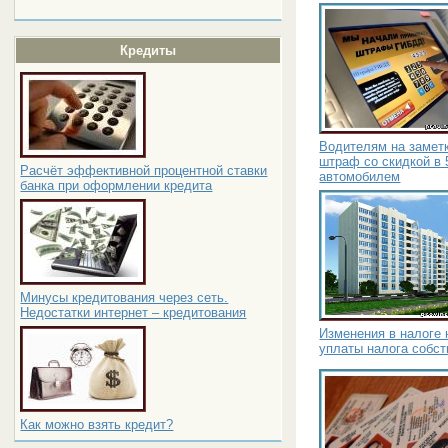
Кредиты
Водителям на заметк
штраф со скидкой в 
Расчёт эффективной процентной ставки
автомобилем
банка при оформлении кредита
Минусы кредитования через сеть.
Недостатки интернет – кредитования
Изменения в налоге 
уплаты налога собс
Как можно взять кредит?