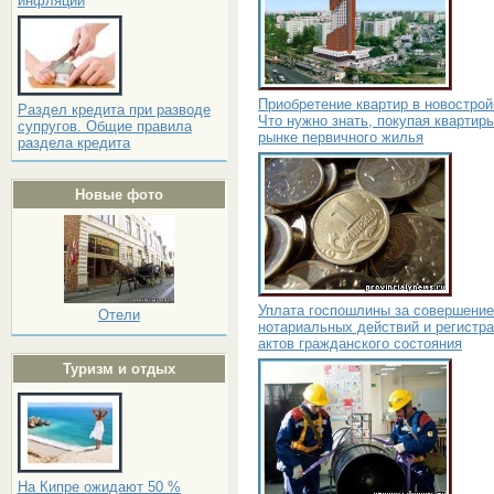
инфляции
Приобретение квартир в новострой
Раздел кредита при разводе
Что нужно знать, покупая квартир
супругов. Общие правила
рынке первичного жилья
раздела кредита
Новые фото
Уплата госпошлины за совершение
Отели
нотариальных действий и регистр
актов гражданского состояния
Туризм и отдых
На Кипре ожидают 50 %