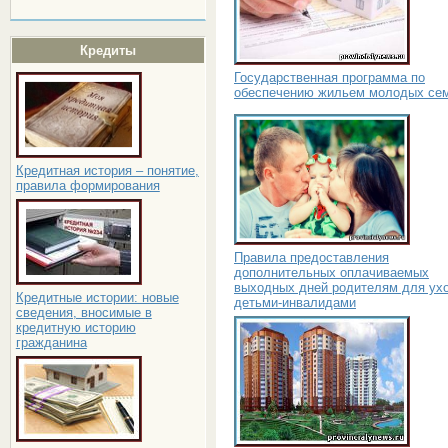
Кредиты
Государственная программа по
обеспечению жильем молодых се
Кредитная история – понятие,
правила формирования
Правила предоставления
дополнительных оплачиваемых
выходных дней родителям для ухо
Кредитные истории: новые
детьми-инвалидами
сведения, вносимые в
кредитную историю
гражданина