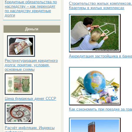
Кредитные обязательства по
Строительство жилых комплексов.
наследству – как переходят
Квартиры в жилых комплексах
по наследству кредитные
долги
Деньги
Аккредитация застройщика в банк
Реструктуризация кредитного
долга: понятие, условия,
основные схемы
Цена бумажных денег СССР
Как сэкономить при поездке за гр
Расчёт инфляции. Индексы