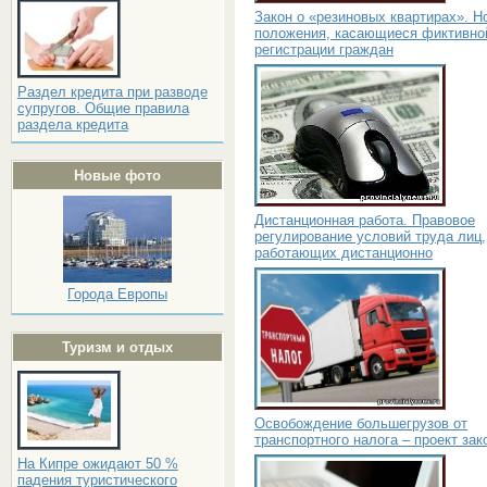
Закон о «резиновых квартирах». Н
положения, касающиеся фиктивно
регистрации граждан
Раздел кредита при разводе
супругов. Общие правила
раздела кредита
Новые фото
Дистанционная работа. Правовое
регулирование условий труда лиц,
работающих дистанционно
Города Европы
Туризм и отдых
Освобождение большегрузов от
транспортного налога – проект зак
На Кипре ожидают 50 %
падения туристического