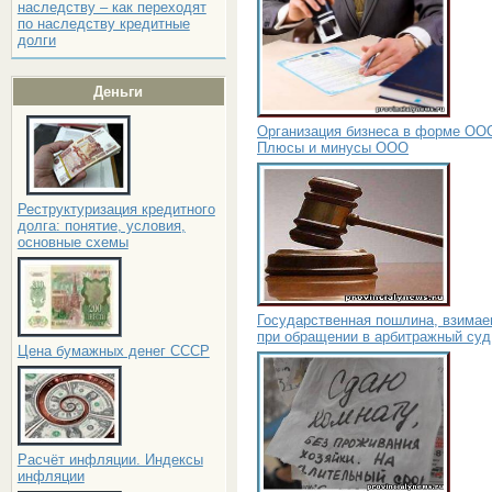
наследству – как переходят
по наследству кредитные
долги
Деньги
Организация бизнеса в форме ОО
Плюсы и минусы ООО
Реструктуризация кредитного
долга: понятие, условия,
основные схемы
Государственная пошлина, взима
при обращении в арбитражный суд
Цена бумажных денег СССР
Расчёт инфляции. Индексы
инфляции