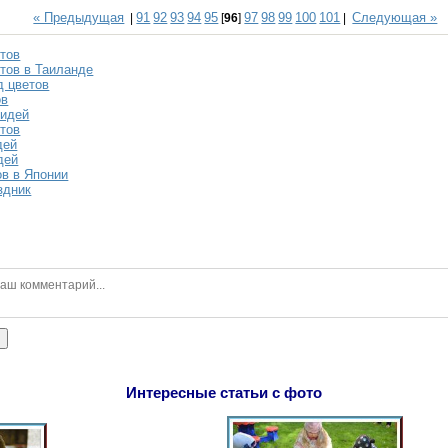
« Предыдущая
91
92
93
94
95
97
98
99
100
101
Следующая »
|
[
96
]
|
тов
тов в Таиланде
д цветов
ов
хидей
тов
дей
дей
ов в Японии
здник
ь
Интересные статьи с фото