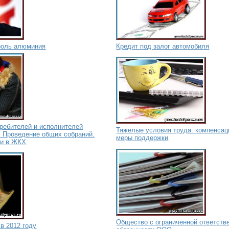
ороль алюминия
Кредит под залог автомобиля
требителей и исполнителей
Тяжелые условия труда: компенсац
. Проведение общих собраний.
меры поддержки
ки в ЖКХ
Общество с ограниченной ответств
в 2012 году