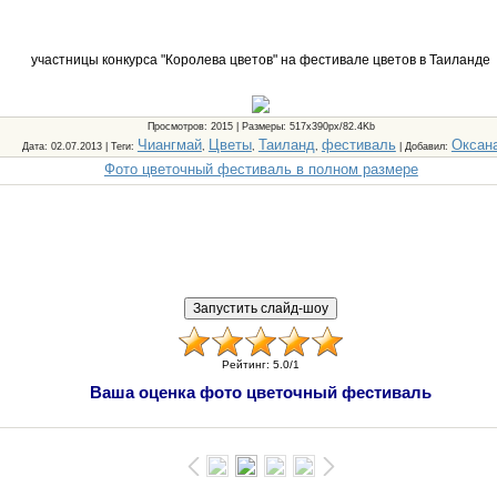
участницы конкурса "Королева цветов" на фестивале цветов в Таиланде
Просмотров
: 2015 |
Размеры
: 517x390px/82.4Kb
Чиангмай
Цветы
Таиланд
фестиваль
Оксан
Дата
: 02.07.2013 |
Теги
:
,
,
,
|
Добавил
:
Фото цветочный фестиваль в полном размере
Рейтинг
:
5.0
/
1
Ваша оценка фото цветочный фестиваль