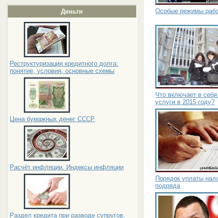
Особые режимы рабо
Деньги
Реструктуризация кредитного долга:
понятие, условия, основные схемы
Что включает в себ
услуги в 2015 году?
Цена бумажных денег СССР
Расчёт инфляции. Индексы инфляции
Порядок уплаты нало
подряда
Раздел кредита при разводе супругов.