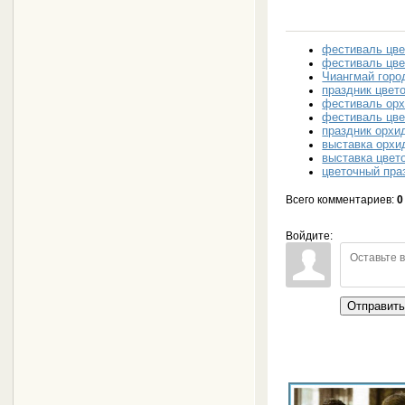
фестиваль цве
фестиваль цве
Чиангмай горо
праздник цвет
фестиваль ор
фестиваль цве
праздник орхи
выставка орхи
выставка цвет
цветочный пра
Всего комментариев
:
0
Войдите:
Отправит