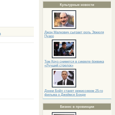
Культурные новости
Джон Малкович сыграет роль Эркюля
а
Пуаро
Том Круз снимется в сиквеле боевика
«Лучший стрелок»
Дэнни Бойл станет режиссером 25-го
фильма о Джеймсе Бонде
Бизнес в провинции