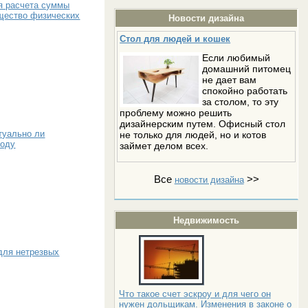
я расчета суммы
ущество физических
Новости дизайна
Стол для людей и кошек
Если любимый
домашний питомец
не дает вам
спокойно работать
за столом, то эту
проблему можно решить
дизайнерским путем. Офисный стол
туально ли
не только для людей, но и котов
году
займет делом всех.
Все
>>
новости дизайна
Недвижимость
для нетрезвых
Что такое счет эскроу и для чего он
нужен дольщикам. Изменения в законе о