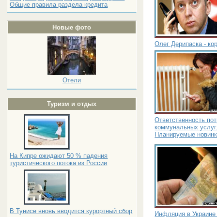
Общие правила раздела кредита
Новые фото
Олег Дерипаска - к
Отели
Туризм и отдых
Ответственность по
коммунальных услуг
Планируемые новин
На Кипре ожидают 50 % падения
туристического потока из России
В Тунисе вновь вводится курортный сбор
Инфляция в Украине 