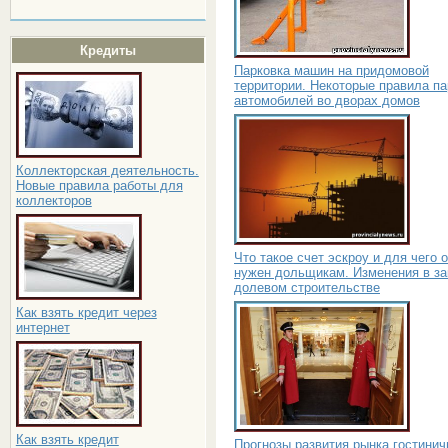
Кредиты
Парковка машин на придомовой
территории. Некоторые правила па
автомобилей во дворах домов
Коллекторская деятельность.
Новые правила работы для
коллекторов
Что такое счет эскроу и для чего 
нужен дольщикам. Изменения в за
долевом строительстве
Как взять кредит через
интернет
Как взять кредит
Прогнозы развития рынка гостинич