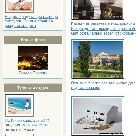
Раздел кредита при разводе
супругов. Общие правила
Раздел имущества в гражданском 
раздела кредита
Как разделить имущество, если бр
был официально зарегистрирован
Новые фото
Города Европы
Отдых в Анапе: аренда жилья для
отдыха на море
Туризм и отдых
На Кипре ожидают 50 %
падения туристического
потока из России