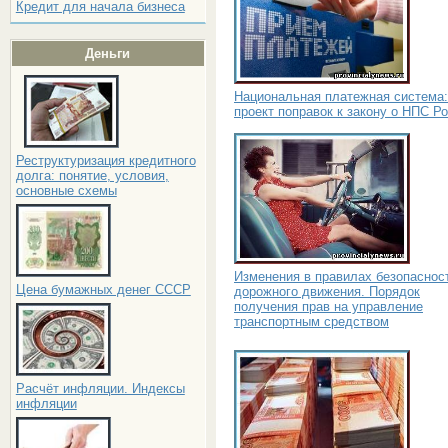
Кредит для начала бизнеса
Деньги
Национальная платежная система:
проект поправок к закону о НПС Р
Реструктуризация кредитного
долга: понятие, условия,
основные схемы
Изменения в правилах безопаснос
Цена бумажных денег СССР
дорожного движения. Порядок
получения прав на управление
транспортным средством
Расчёт инфляции. Индексы
инфляции