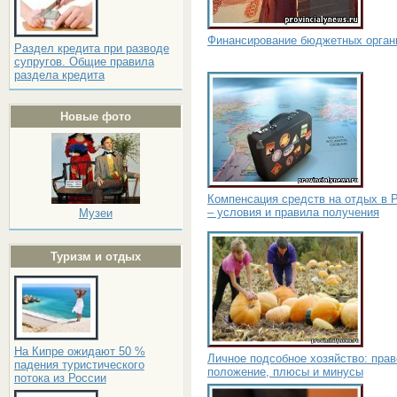
Финансирование бюджетных орган
Раздел кредита при разводе
супругов. Общие правила
раздела кредита
Новые фото
Компенсация средств на отдых в 
– условия и правила получения
Музеи
Туризм и отдых
На Кипре ожидают 50 %
Личное подсобное хозяйство: пра
падения туристического
положение, плюсы и минусы
потока из России