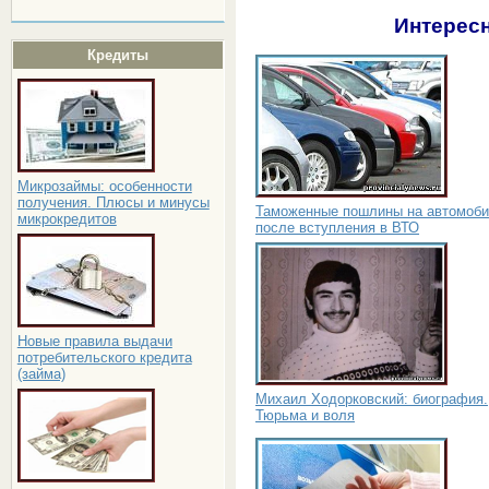
Интересн
Кредиты
Микрозаймы: особенности
получения. Плюсы и минусы
Таможенные пошлины на автомоб
микрокредитов
после вступления в ВТО
Новые правила выдачи
потребительского кредита
(займа)
Михаил Ходорковский: биография.
Тюрьма и воля