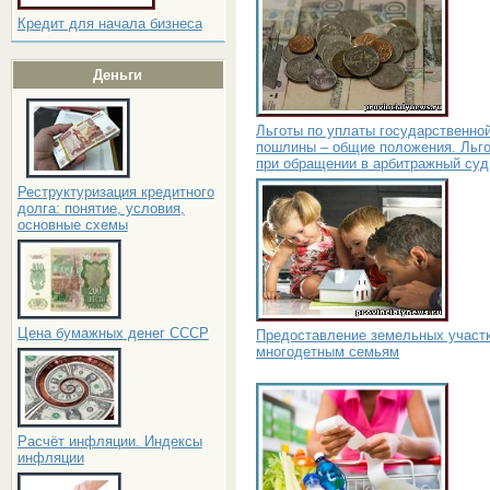
Кредит для начала бизнеса
Деньги
Льготы по уплаты государственно
пошлины – общие положения. Льг
при обращении в арбитражный суд
Реструктуризация кредитного
долга: понятие, условия,
основные схемы
Цена бумажных денег СССР
Предоставление земельных участ
многодетным семьям
Расчёт инфляции. Индексы
инфляции