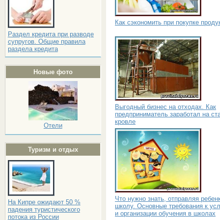
Как сэкономить при покупке проду
Раздел кредита при разводе
супругов. Общие правила
раздела кредита
Новые фото
Выгодный бизнес на отходах. Как
предприниматель заработал на ст
кровле
Отели
Туризм и отдых
Что нужно знать, отправляя ребен
На Кипре ожидают 50 %
школу. Основные требования к ус
падения туристического
и организации обучения в школах
потока из России