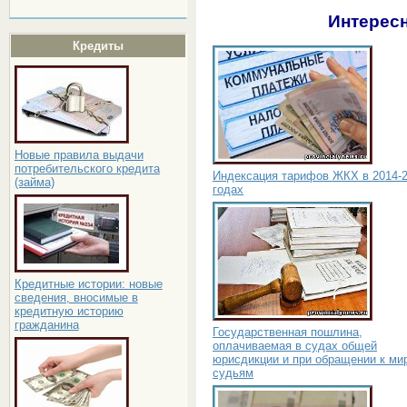
Интересн
Кредиты
Новые правила выдачи
потребительского кредита
Индексация тарифов ЖКХ в 2014-
(займа)
годах
Кредитные истории: новые
сведения, вносимые в
кредитную историю
гражданина
Государственная пошлина,
оплачиваемая в судах общей
юрисдикции и при обращении к м
судьям