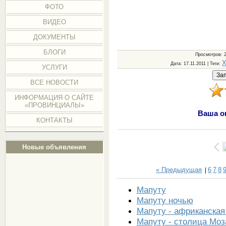
ФОТО
ВИДЕО
ДОКУМЕНТЫ
БЛОГИ
Просмотров
: 
Х
Дата
: 17.11.2011 |
Теги
:
УСЛУГИ
ВСЕ НОВОСТИ
ИНФОРМАЦИЯ О САЙТЕ
«ПРОВИНЦИАЛЫ»
Ваша о
КОНТАКТЫ
Новые объявления
« Предыдущая
6
7
8
|
Мапуту
Мапуту ночью
Мапуту - африканская
Мапуту - столица Мо