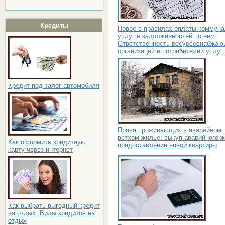
Кредиты
Новое в правилах оплаты коммун
услуг и задолженностей по ним.
Ответственность ресурсоснабжа
организаций и потребителей услуг
Кредит под залог автомобиля
Права проживающих в аварийном,
ветхом жилье: выкуп аварийного ж
Как оформить кредитную
предоставление новой квартиры
карту через интернет
Как выбрать выгодный кредит
на отдых. Виды кредитов на
отдых