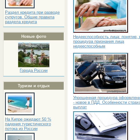
Раздел кредита при разводе
супругов. Общие правила
раздела кредита
Новые фото
Недееспособность лица: понятие, 
процедура признания лица
недееспособным
Города России
Туризм и отдых
Упрощенная процедура оформлен
- новое в ПДД. Особенности страх
выплат
На Кипре ожидают 50 %
падения туристического
потока из России