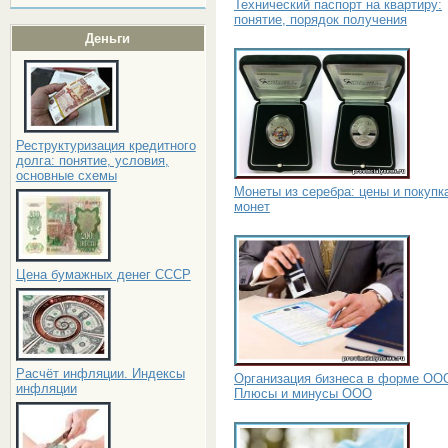
Технический паспорт на квартиру:
понятие, порядок получения
Деньги
Реструктуризация кредитного
долга: понятие, условия,
основные схемы
Монеты из серебра: цены и покупк
монет
Цена бумажных денег СССР
Расчёт инфляции. Индексы
Организация бизнеса в форме ОО
инфляции
Плюсы и минусы ООО