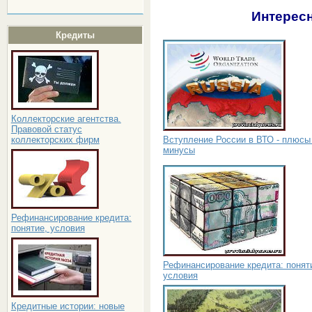
Интересн
Кредиты
Коллекторские агентства.
Правовой статус
Вступление России в ВТО - плюсы
коллекторских фирм
минусы
Рефинансирование кредита:
понятие, условия
Рефинансирование кредита: понят
условия
Кредитные истории: новые