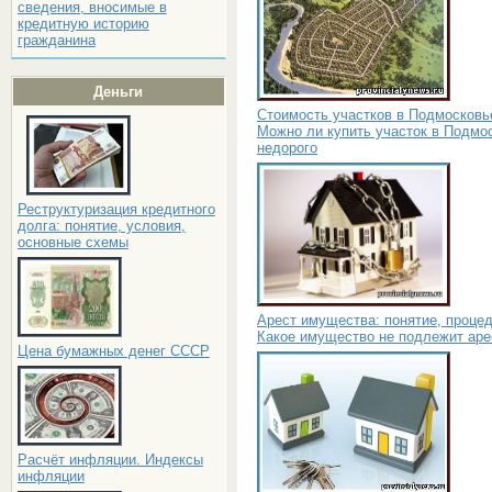
сведения, вносимые в
кредитную историю
гражданина
Деньги
Стоимость участков в Подмосковь
Можно ли купить участок в Подмо
недорого
Реструктуризация кредитного
долга: понятие, условия,
основные схемы
Арест имущества: понятие, процед
Какое имущество не подлежит аре
Цена бумажных денег СССР
Расчёт инфляции. Индексы
инфляции