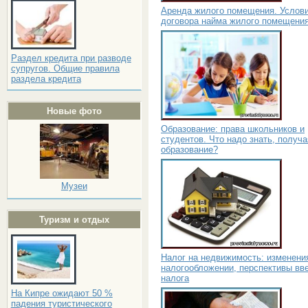
Аренда жилого помещения. Услов
договора найма жилого помещени
Раздел кредита при разводе
супругов. Общие правила
раздела кредита
Новые фото
Образование: права школьников и
студентов. Что надо знать, получа
образование?
Музеи
Туризм и отдых
Налог на недвижимость: изменени
налогообложении, перспективы вв
налога
На Кипре ожидают 50 %
падения туристического