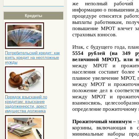
же неполный рабочий д
информацию о повышении да
процедуре относятся работ
Кредиты
выплаты работникам, по
повышение МРОТ влечет за
страховых взносов.
Итак, с будущего года, пла
5554 рублей (на 349 
Потребительский кредит: как
взять кредит на неотложные
величиной МРОТ), или н
нужды
между МРОТ и прожито
населения составит более 
плавное увеличение МРОТ, 
между МРОТ и прожиточны
положение дел в соответств
между МРОТ и прожиточ
Порядок взысканий по
кредитам: взыскание
взаимосвязь, целесообраз
задолженности, арест
определение прожиточному
имущества должника
Прожиточный минимум
– 
корзины, включающая в 
минимальные наборы прод