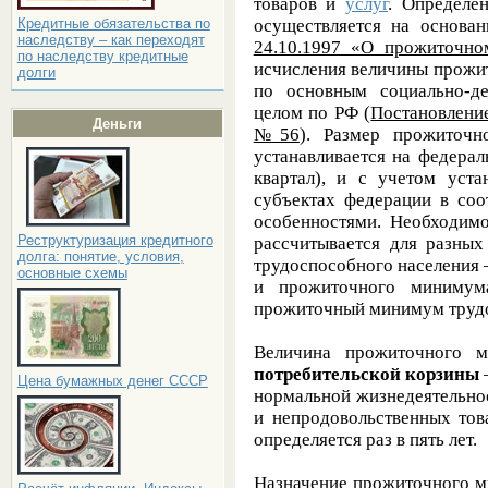
товаров и
услуг
. Определе
осуществляется на основа
Кредитные обязательства по
наследству – как переходят
24.10.1997 «О прожиточн
по наследству кредитные
исчисления величины прожи
долги
по основным социально-д
целом по РФ (
Постановление
Деньги
№56
). Размер прожиточ
устанавливается на федера
квартал), и с учетом уста
субъектах федерации в соо
особенностями. Необходим
Реструктуризация кредитного
рассчитывается для разных
долга: понятие, условия,
трудоспособного населения 
основные схемы
и прожиточного минимума
прожиточный минимум трудо
Величина прожиточного м
потребительской корзины
–
Цена бумажных денег СССР
нормальной жизнедеятельно
и непродовольственных тов
определяется раз в пять лет.
Назначение прожиточного 