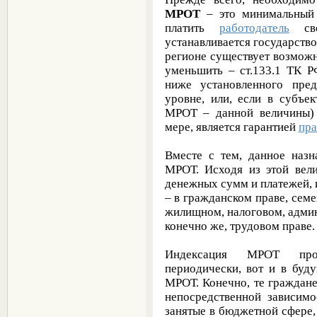
МРОТ
– это минимальный 
платить
работодатель
сво
устанавливается государство
регионе существует возможн
уменьшить – ст.133.1 ТК Р
ниже установленного пред
уровне, или, если в субъе
МРОТ – данной величины) 
мере, является гарантией
пра
Вместе с тем, данное назн
МРОТ. Исходя из этой вели
денежных сумм и платежей, 
– в гражданском праве, сем
жилищном, налоговом, админи
конечно же, трудовом праве.
Индексация МРОТ прои
периодически, вот и в буд
МРОТ. Конечно, те граждане
непосредственной зависимо
занятые в бюджетной сфере