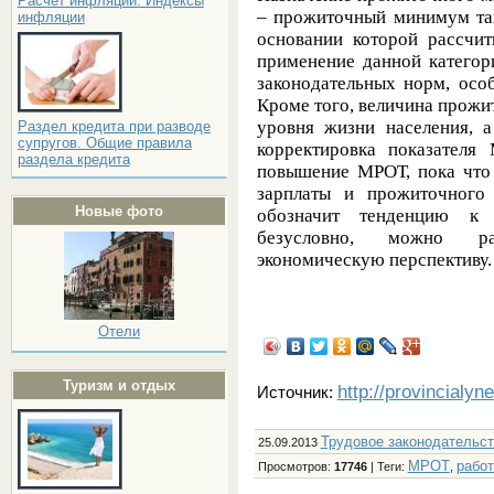
Расчёт инфляции. Индексы
– прожиточный минимум так
инфляции
основании которой рассчи
применение данной категор
законодательных норм, ос
Кроме того, величина прожи
уровня жизни населения, а
Раздел кредита при разводе
супругов. Общие правила
корректировка показател
раздела кредита
повышение МРОТ, пока что 
зарплаты и прожиточного
Новые фото
обозначит тенденцию к 
безусловно, можно ра
экономическую перспективу.
Отели
Туризм и отдых
http://provincialyn
Источник:
Трудовое законодательс
25.09.2013
МРОТ
работ
Просмотров
:
17746
|
Теги
:
,