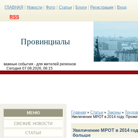
|
|
|
|
|
|
ГЛАВНАЯ
Новости
Фото
Статьи
Блоги
Регистрация
Вход
RSS
Провинциалы
важные события - для жителей регионов
Сегодня 07.08.2026, 06:15
Главная
Статьи
Законы
Трудов
»
»
»
МЕНЮ
Увеличение МРОТ в 2014 году. Прож
СВЕЖИЕ НОВОСТИ
Увеличение МРОТ в 2014 го
СТАТЬИ
больше