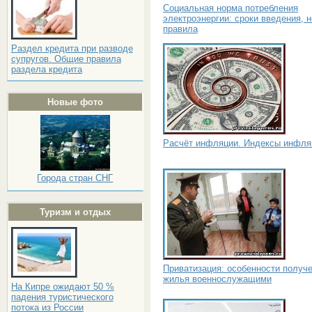
Социальная норма потребления
электроэнергии: сроки введения, 
правила
Раздел кредита при разводе
супругов. Общие правила
раздела кредита
Новые фото
Расчёт инфляции. Индексы инфля
Города стран СНГ
Туризм и отдых
Приватизация: особенности получ
жилья военнослужащими
На Кипре ожидают 50 %
падения туристического
потока из России