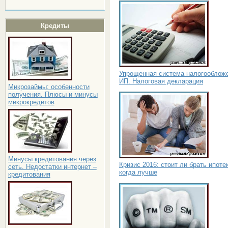
Кредиты
Упрощенная система налогооблож
ИП. Налоговая декларация
Микрозаймы: особенности
получения. Плюсы и минусы
микрокредитов
Минусы кредитования через
Кризис 2016: стоит ли брать ипоте
сеть. Недостатки интернет –
когда лучше
кредитования