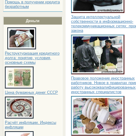
Помощь в получении кредита
безработным
Защита интеллектуальной
Деньги
собственности в информационно-
телекоммуникационных сетях: про
закона
Реструктуризация кредитного
долга: понятие, условия,
основные схемы
Правовое положение иностранных
работников. Новое в правилах при
работу высококвалифицированных
иностранных специалистов
Цена бумажных денег СССР
Расчёт инфляции. Индексы
инфляции