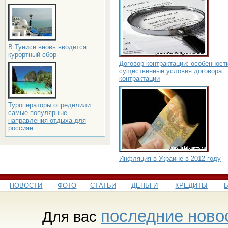
В Тунисе вновь вводится
курортный сбор
Договор контрактации: особенност
существенные условия договора
контрактации
Туроператоры определили
самые популярные
направления отдыха для
россиян
Инфляция в Украине в 2012 году
НОВОСТИ
ФОТО
СТАТЬИ
ДЕНЬГИ
КРЕДИТЫ
последние ново
Для вас