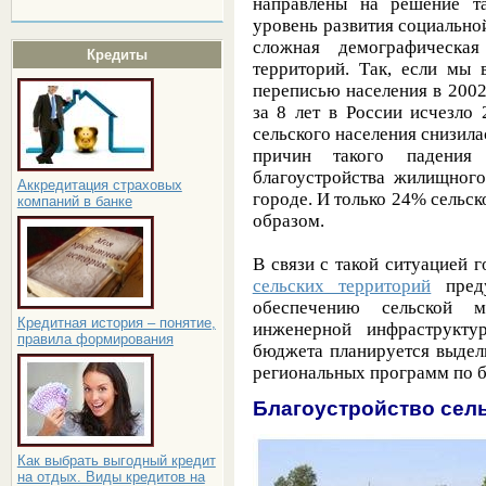
направлены на решение т
уровень развития социальн
сложная демографическая
Кредиты
территорий. Так, если мы
переписью населения в 2002 
за 8 лет в России исчезло 
сельского населения снизилас
причин такого падения
благоустройства жилищного
Аккредитация страховых
городе. И только 24% сельс
компаний в банке
образом.
В связи с такой ситуацией 
сельских территорий
преду
обеспечению сельской м
Кредитная история – понятие,
инженерной инфраструкту
правила формирования
бюджета планируется выдел
региональных программ по б
Благоустройство сель
Как выбрать выгодный кредит
на отдых. Виды кредитов на