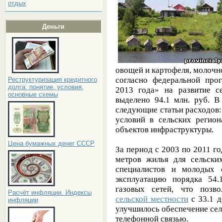
отдых
Деньги
овощей и картофеля, молочно
согласно федеральной про
Реструктуризация кредитного
долга: понятие, условия,
2013 года» на развитие с
основные схемы
выделено 94.1 млн. руб. 
следующие статьи расходов:
условий в сельских регион
объектов инфраструктуры.
Цена бумажных денег СССР
За период с 2003 по 2011 го
метров жилья для сельски
специалистов и молодых 
эксплуатацию порядка 54.
газовых сетей, что позв
Расчёт инфляции. Индексы
сельской местности
с 33.1 д
инфляции
улучшилось обеспечение сел
телефонной связью.