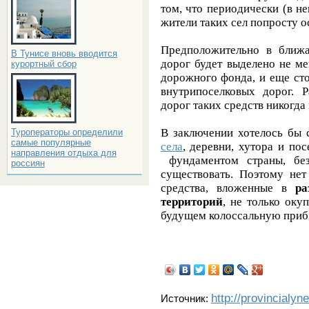
том, что периодически (в н
жители таких сел попросту о
Предположительно в ближа
В Тунисе вновь вводится
дорог будет выделено не м
курортный сбор
дорожного фонда, и еще сто
внутрипоселковых дорог. Р
дорог таких средств никогда
В заключении хотелось бы с
Туроператоры определили
самые популярные
села
, деревни, хутора и по
направления отдыха для
фундаментом страны, бе
россиян
существовать. Поэтому нет
средства, вложенные в
ра
территорий
, не только оку
будущем колоссальную приб
http://provincialyn
Источник: