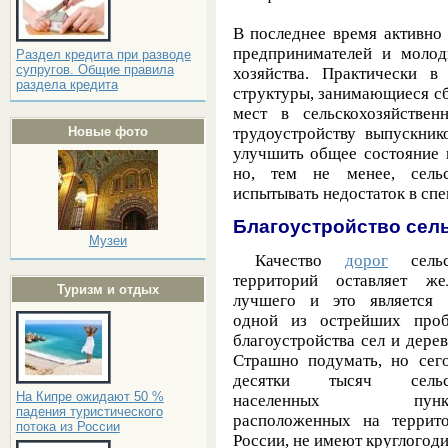
В последнее время активно
предпринимателей и молод
Раздел кредита при разводе
супругов. Общие правила
хозяйства. Практически 
раздела кредита
структуры, занимающиеся с
мест в сельскохозяйстве
Новые фото
трудоустройству выпускник
улучшить общее состояние 
но, тем не менее, сельс
испытывать недостаток в сп
Благоустройство сел
Музеи
Качество
дорог
сельс
территорий оставляет же
Туризм и отдых
лучшего и это является
одной из острейших про
благоустройства сел и дерев
Страшно подумать, но сег
десятки тысяч сельс
На Кипре ожидают 50 %
населенных пункт
падения туристического
расположенных на террит
потока из России
России, не имеют круглогоди