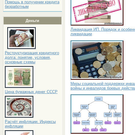
Помощь в получении кредита
безработным
Деньги
Ликвидация ИП. Порядок и особен
ликвидации
Реструктуризация кредитного
долга: понятие, условия,
основные схемы
Меры социальной поддержки инва
войны и инвалидов боевых действ
Цена бумажных денег СССР
Расчёт инфляции. Индексы
инфляции