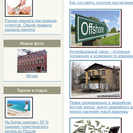
Как составить штатное расписание
Раздел кредита при разводе
супругов. Общие правила
раздела кредита
Новые фото
Антиофшорный закон – основные
положения и возможности измене
Музеи
Туризм и отдых
Права проживающих в аварийном,
ветхом жилье: выкуп аварийного ж
предоставление новой квартиры
На Кипре ожидают 50 %
падения туристического
потока из России