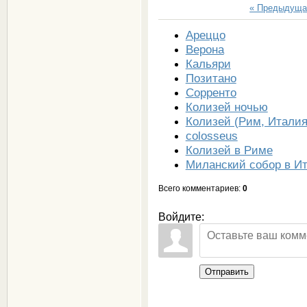
« Предыдуща
Ареццо
Верона
Кальяри
Позитано
Сорренто
Колизей ночью
Колизей (Рим, Италия
colosseus
Колизей в Риме
Миланский собор в И
Всего комментариев
:
0
Войдите:
Отправить