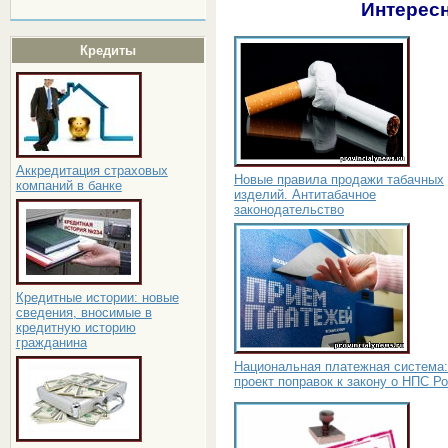
Интересн
Кредиты
Аккредитация страховых
Новые правила продажи табачных
компаний в банке
изделий. Антитабачное
законодательство
Кредитные истории: новые
сведения, вносимые в
кредитную историю
гражданина
Национальная платежная система:
проект поправок к закону о НПС Р