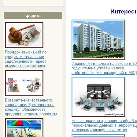
Интересн
Кредиты
Порядок взысканий по
кредитам: взыскание
задолженности, арест
Изменения в налоге на землю в 20
имущества должника
году: отмена уплаты налога
собственниками помещений в МКД
Возврат некачественного
товара, приобретенного по
кредиту. Обязанность
продавца вернуть проценты
Новые правила хранения и обрабо
персональных данных в информац
телекоммуникационных сетях