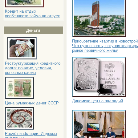
Кредит на отдых:
особенности займа на отпуск
Деньги
Приобретение квартир в новострой
Что нужно знать, покупая квартир
рынке первичного жилья
Реструктуризация кредитного
долга: понятие, условия,
основные схемы
Динамика цен на палладий
Цена бумажных денег СССР
Расчёт инфляции. Индексы