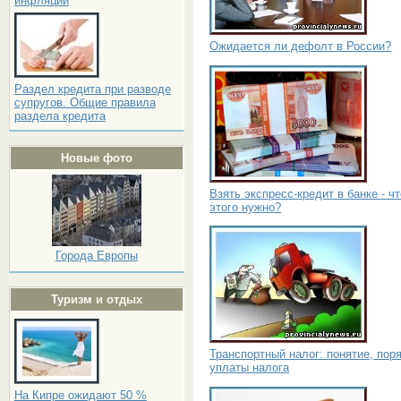
инфляции
Ожидается ли дефолт в России?
Раздел кредита при разводе
супругов. Общие правила
раздела кредита
Новые фото
Взять экспресс-кредит в банке - ч
этого нужно?
Города Европы
Туризм и отдых
Транспортный налог: понятие, пор
уплаты налога
На Кипре ожидают 50 %