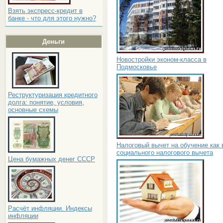
Взять экспресс-кредит в
банке - что для этого нужно?
Деньги
Новостройки эконом-класса в
Подмосковье
Реструктуризация кредитного
долга: понятие, условия,
основные схемы
Налоговый вычет на обучение как 
социального налогового вычета
Цена бумажных денег СССР
Расчёт инфляции. Индексы
инфляции