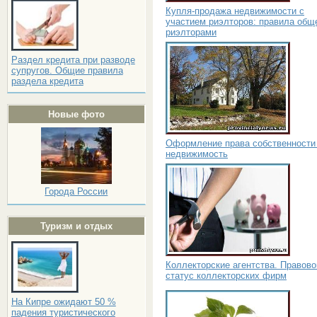
Купля-продажа недвижимости с
участием риэлторов: правила общ
риэлторами
Раздел кредита при разводе
супругов. Общие правила
раздела кредита
Новые фото
Оформление права собственности
недвижимость
Города России
Туризм и отдых
Коллекторские агентства. Правово
статус коллекторских фирм
На Кипре ожидают 50 %
падения туристического