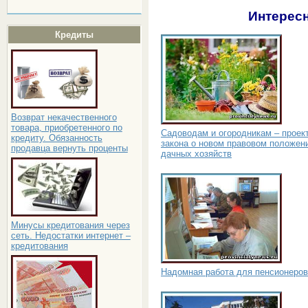
Интересн
Кредиты
Возврат некачественного
товара, приобретенного по
Садоводам и огородникам – проек
кредиту. Обязанность
закона о новом правовом положен
продавца вернуть проценты
дачных хозяйств
Минусы кредитования через
сеть. Недостатки интернет –
кредитования
Надомная работа для пенсионеров