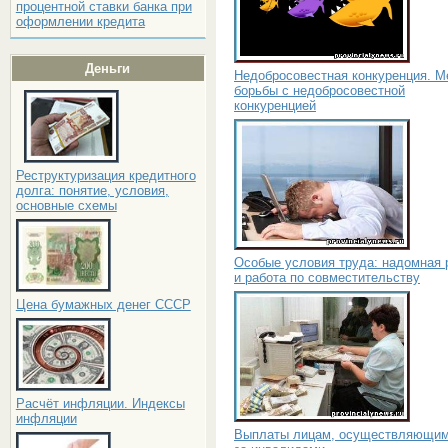
процентной ставки банка при
оформлении кредита
Деньги
Недобросовестная конкуренция. 
борьбы с недобросовестной
конкуренцией
Реструктуризация кредитного
долга: понятие, условия,
основные схемы
Особые условия труда: надомная 
и работа по совместительству
Цена бумажных денег СССР
Расчёт инфляции. Индексы
инфляции
Выплаты лицам, осуществляющим