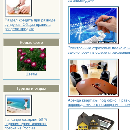
за инвалидами
Раздел кредита при разводе
супругов. Общие правила
раздела кредита
Новые фото
Электронные страховые полисы: 
законопроект в сфере страхования
Цветы
Туризм и отдых
Аренда квартиры под офис. Прави
перевода жилого помещения в не
На Кипре ожидают 50 %
падения туристического
потока из России