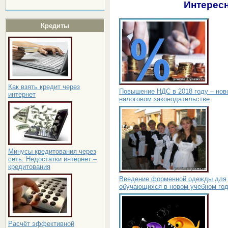
Интересн
Кредиты
Как взять кредит через
Повышение НДС в 2018 году – нов
интернет
налоговом законодательстве
Минусы кредитования через
сеть. Недостатки интернет –
кредитования
Введение форменной одежды для
обучающихся в новом учебном го
Расчёт эффективной