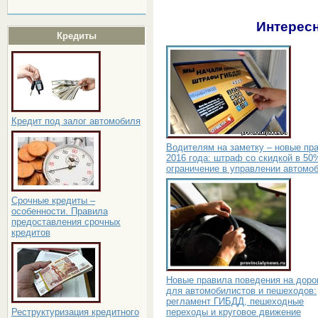
Интересн
Кредиты
Кредит под залог автомобиля
Водителям на заметку – новые пр
2016 года: штраф со скидкой в 50
ограничение в управлении автомо
Срочные кредиты –
особенности. Правила
предоставления срочных
кредитов
Новые правила поведения на доро
для автомобилистов и пешеходов:
регламент ГИБДД, пешеходные
переходы и круговое движение
Реструктуризация кредитного