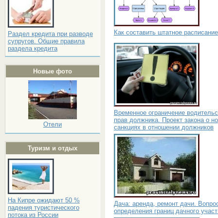
Как составить штатное расписание
Раздел кредита при разводе
супругов. Общие правила
раздела кредита
Новые фото
Временное ограничение водительс
прав должника. Проект закона о н
Отели
санкциях в отношении должников
Туризм и отдых
На Кипре ожидают 50 %
Дача: аренда, ремонт дачи. Вопро
падения туристического
определения границ дачного участ
потока из России