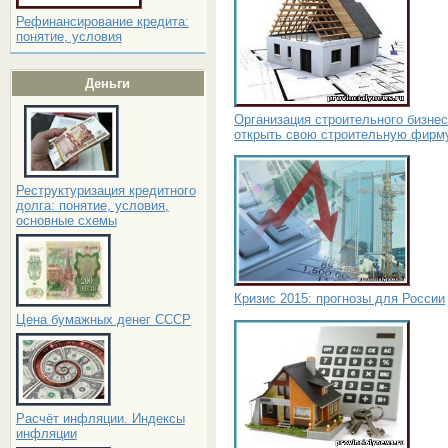
Рефинансирование кредита:
понятие, условия
Деньги
Организация строительного бизнес
открыть свою строительную фирм
Реструктуризация кредитного
долга: понятие, условия,
основные схемы
Кризис 2015: прогнозы для России
Цена бумажных денег СССР
Расчёт инфляции. Индексы
инфляции