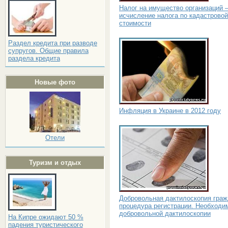
Налог на имущество организаций 
исчисление налога по кадастровой
стоимости
Раздел кредита при разводе
супругов. Общие правила
раздела кредита
Новые фото
Инфляция в Украине в 2012 году
Отели
Туризм и отдых
Добровольная дактилоскопия граж
процедура регистрации. Необходи
добровольной дактилоскопии
На Кипре ожидают 50 %
падения туристического